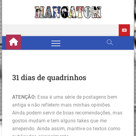
Skip
to
Manga
REVIEWS DE
content
MANGÁS, HQS,
ANIMES E LIVE
ACTION
31 dias de quadrinhos
ATENÇÃO:
Essa é uma série de postagens bem
antiga e não refletem mais minhas opiniões.
Ainda podem servir de boas recomendações, mas
gostos mudam e tem alguns
takes
que me
arrependo. Ainda assim, mantive os textos como