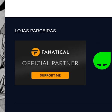
de
ANIMAÇÃO
posts
FRANCESA
QUE
LEMBRA
GHIBLI
LOJAS PARCEIRAS
<BR>
<BR>