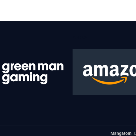
<BR>
| 
Mangatom