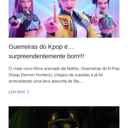
Guerreiras do Kpop é…
surpreendentemente bom!!!
O mais novo filme animado da Netflix, Guerreiras do K-Pop
(Kpop Demon Hunters), chegou de supetão e já foi
arrecadando uma leva absurda de fãs.…
GUERREIRAS
LEIA MAIS
DO
KPOP
É…
SURPREENDENTEMENTE
BOM!!!