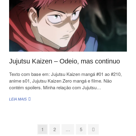
MOTION
Jujutsu Kaizen – Odeio, mas continuo
Texto com base em: Jujutsu Kaizen mangá #01 ao #210,
anime s01, Jujutsu Kaizen Zero mangá e filme. Não
contém spoilers. Minha relação com Jujutsu…
JUJUTSU
LEIA MAIS
KAIZEN
–
ODEIO,
MAS
CONTINUO
Page
Page
Page
Next
1
2
…
5
page