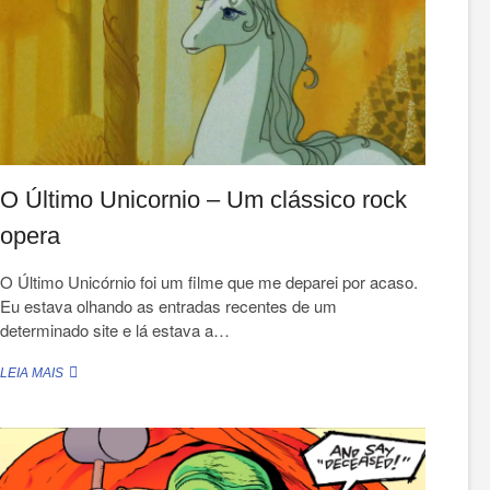
O Último Unicornio – Um clássico rock
opera
O Último Unicórnio foi um filme que me deparei por acaso.
Eu estava olhando as entradas recentes de um
determinado site e lá estava a…
O
LEIA MAIS
ÚLTIMO
UNICORNIO
–
UM
CLÁSSICO
ROCK