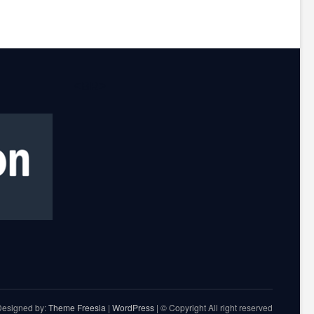
<BR>
Designed by:
Theme Freesia
|
WordPress
| © Copyright All right reserved