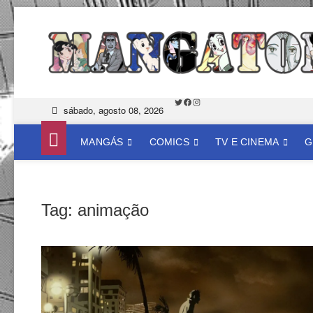
Skip
to
content
Twitter
Facebook
Instagram
sábado, agosto 08, 2026
MANGÁS
COMICS
TV E CINEMA
G
Tag:
animação