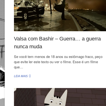
Valsa com Bashir – Guerra… a guerra
nunca muda
Se você tem menos de 18 anos ou estômago fraco, peço
que evite ler este texto ou ver o filme. Esse é um filme
que…
VALSA
LEIA MAIS
COM
BASHIR
–
GUERRA…
A
GUERRA
NUNCA