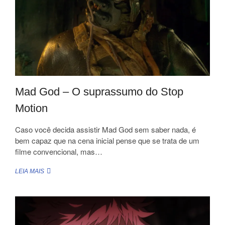
Mad God – O suprassumo do Stop
Motion
Caso você decida assistir Mad God sem saber nada, é
bem capaz que na cena inicial pense que se trata de um
filme convencional, mas…
MAD
LEIA MAIS
GOD
–
O
SUPRASSUMO
DO
STOP