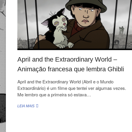
O
GHIBLI
FRANCO-
BELGA
April and the Extraordinary World –
Animação francesa que lembra Ghibli
April and the Extraordinary World (Abril e o Mundo
Extraordinário) é um filme que tentei ver algumas vezes.
Me lembro que a primeira só estava…
APRIL
LEIA MAIS
AND
THE
EXTRAORDINARY
Paginação
WORLD
–