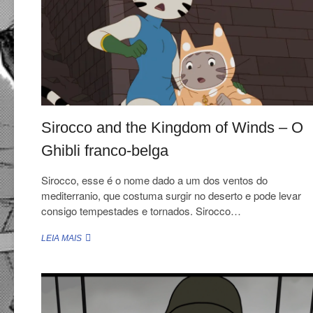
MUDA
Sirocco and the Kingdom of Winds – O
Ghibli franco-belga
Sirocco, esse é o nome dado a um dos ventos do
mediterranio, que costuma surgir no deserto e pode levar
consigo tempestades e tornados. Sirocco…
SIROCCO
LEIA MAIS
AND
THE
KINGDOM
OF
WINDS
–