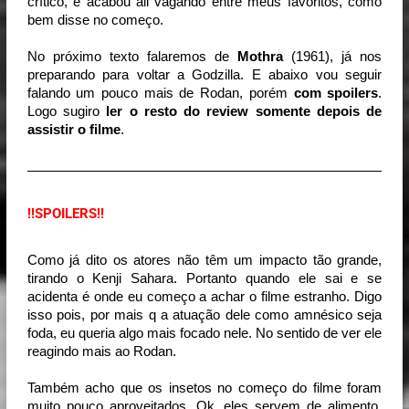
crítico, e acabou ali vagando entre meus favoritos, como 
bem disse no começo.
No próximo texto falaremos de 
Mothra
 (1961), já nos 
preparando para voltar a Godzilla. E abaixo vou seguir 
falando um pouco mais de Rodan, porém 
com spoilers
. 
Logo sugiro 
ler o resto do review somente depois de 
assistir o filme
.
!!SPOILERS!!
Como já dito os atores não têm um impacto tão grande, 
tirando o Kenji Sahara. Portanto quando ele sai e se 
acidenta é onde eu começo a achar o filme estranho. Digo 
isso pois, por mais q a atuação dele como amnésico seja 
foda, eu queria algo mais focado nele. No sentido de ver ele 
reagindo mais ao Rodan.
Também acho que os insetos no começo do filme foram
muito pouco aproveitados. Ok, eles servem de alimento.