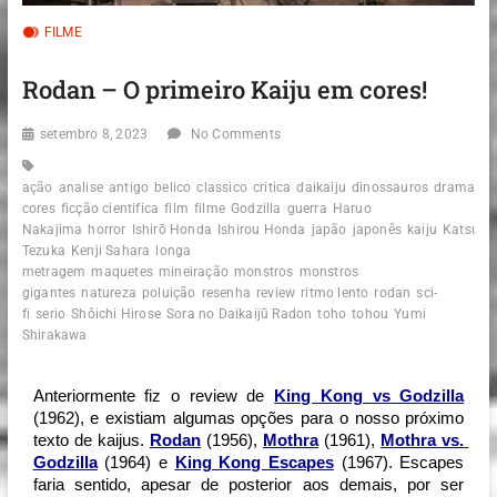
FILME
Rodan – O primeiro Kaiju em cores!
setembro 8, 2023
No Comments
ação
analise
antigo
belico
classico
critica
daikaiju
dinossauros
drama
e
cores
ficção cientifica
film
filme
Godzilla
guerra
Haruo
Nakajima
horror
Ishirō Honda
Ishirou Honda
japão
japonês
kaiju
Katsumi
Tezuka
Kenji Sahara
longa
metragem
maquetes
mineiração
monstros
monstros
gigantes
natureza
poluição
resenha
review
ritmo lento
rodan
sci-
fi
serio
Shôichi Hirose
Sora no Daikaijū Radon
toho
tohou
Yumi
Shirakawa
Anteriormente fiz o review de 
King Kong vs Godzilla
(1962), e existiam algumas opções para o nosso próximo 
texto de kaijus. 
Rodan
 (1956), 
Mothra
 (1961), 
Mothra vs. 
Godzilla
 (1964) e 
King Kong Escapes
 (1967). Escapes 
faria sentido, apesar de posterior aos demais, por ser 