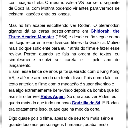
continuação direta. O mesmo vale a VS por ser o seguinte 
de Godzilla, com Mothra podendo vir antes para vermos se 
existem ligações entre os longas.
Mas no fim acabei escolhendo ver Rodan. O pteranodon
gigante dá as caras posteriormente em
Ghidorah, the
Three-Headed Monster
(1964) e desde então segue como
um kaiju recorrente em diversos filmes do Godzilla. Motivo
mais do que suficiente para eu ir atrás do filme e fazer esse
review. Porém quando se fala na ordem de textos, eu
simplesmente resolvi ser careta e ir pelo ano de
lançamento.
E sim, esse lance de anos já foi quebrado com o King Kong
VS, e até me arrependo um tento disso. Pois como falei no
texto anterior, o filme com o macacão é super divertido e
era algo extremamente bem-vindo depois da bomba que foi
assistir o terrível
Rides Again
. Só que após ver Rides, eu
queria mais do que tudo um novo
Godzilla de 54
. E Rodan
era exatamente isso, quase que na medida certa.
Digo quase pois o filme, apesar de seu tom mais sério e
grande foco nos personagens humanos, acaba tendo