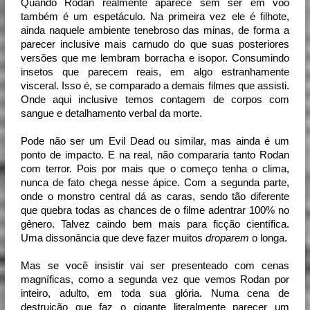
Quando Rodan realmente aparece sem ser em voo 
também é um espetáculo. Na primeira vez ele é filhote, 
ainda naquele ambiente tenebroso das minas, de forma a 
parecer inclusive mais carnudo do que suas posteriores 
versões que me lembram borracha e isopor. Consumindo 
insetos que parecem reais, em algo estranhamente 
visceral. Isso é, se comparado a demais filmes que assisti. 
Onde aqui inclusive temos contagem de corpos com 
sangue e detalhamento verbal da morte.
Pode não ser um Evil Dead ou similar, mas ainda é um 
ponto de impacto. E na real, não compararia tanto Rodan 
com terror. Pois por mais que o começo tenha o clima, 
nunca de fato chega nesse ápice. Com a segunda parte, 
onde o monstro central dá as caras, sendo tão diferente 
que quebra todas as chances de o filme adentrar 100% no 
gênero. Talvez caindo bem mais para ficção científica. 
Uma dissonância que deve fazer muitos 
droparem 
o longa.
Mas se você insistir vai ser presenteado com cenas
magníficas, como a segunda vez que vemos Rodan por
inteiro, adulto, em toda sua glória. Numa cena de
destruição que faz o gigante literalmente parecer um