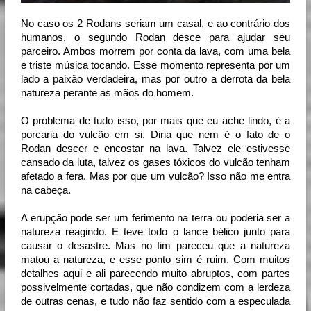
No caso os 2 Rodans seriam um casal, e ao contrário dos
humanos, o segundo Rodan desce para ajudar seu
parceiro. Ambos morrem por conta da lava, com uma bela
e triste música tocando. Esse momento representa por um
lado a paixão verdadeira, mas por outro a derrota da bela
natureza perante as mãos do homem.
O problema de tudo isso, por mais que eu ache lindo, é a 
porcaria do vulcão em si. Diria que nem é o fato de o 
Rodan descer e encostar na lava. Talvez ele estivesse 
cansado da luta, talvez os gases tóxicos do vulcão tenham 
afetado a fera. Mas por que um vulcão? Isso não me entra 
na cabeça.
A erupção pode ser um ferimento na terra ou poderia ser a 
natureza reagindo. E teve todo o lance bélico junto para 
causar o desastre. Mas no fim pareceu que a natureza 
matou a natureza, e esse ponto sim é ruim. Com muitos 
detalhes aqui e ali parecendo muito abruptos, com partes 
possivelmente cortadas, que não condizem com a lerdeza 
de outras cenas, e tudo não faz sentido com a especulada 