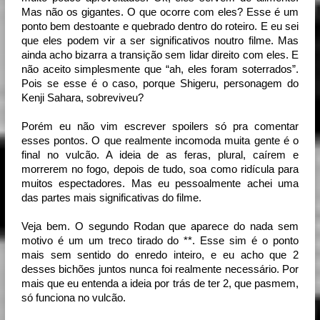
Mas não os gigantes. O que ocorre com eles? Esse é um
ponto bem destoante e quebrado dentro do roteiro. E eu sei
que eles podem vir a ser significativos noutro filme. Mas
ainda acho bizarra a transição sem lidar direito com eles. E
não aceito simplesmente que “ah, eles foram soterrados”.
Pois se esse é o caso, porque Shigeru, personagem do
Kenji Sahara, sobreviveu?
Porém eu não vim escrever spoilers só pra comentar 
esses pontos. O que realmente incomoda muita gente é o 
final no vulcão. A ideia de as feras, plural, caírem e 
morrerem no fogo, depois de tudo, soa como ridícula para 
muitos espectadores. Mas eu pessoalmente achei uma 
das partes mais significativas do filme.
Veja bem. O segundo Rodan que aparece do nada sem 
motivo é um um treco tirado do **. Esse sim é o ponto 
mais sem sentido do enredo inteiro, e eu acho que 2 
desses bichões juntos nunca foi realmente necessário. Por 
mais que eu entenda a ideia por trás de ter 2, que pasmem, 
só funciona no vulcão.