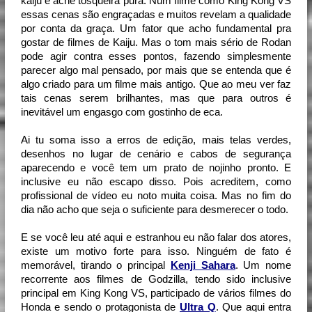
kaiju e ache tosqueira pura. Num filme como King Kong VS 
essas cenas são engraçadas e muitos revelam a qualidade 
por conta da graça. Um fator que acho fundamental pra 
gostar de filmes de Kaiju. Mas o tom mais sério de Rodan 
pode agir contra esses pontos, fazendo simplesmente 
parecer algo mal pensado, por mais que se entenda que é 
algo criado para um filme mais antigo. Que ao meu ver faz 
tais cenas serem brilhantes, mas que para outros é 
inevitável um engasgo com gostinho de eca.
Ai tu soma isso a erros de edição, mais telas verdes, 
desenhos no lugar de cenário e cabos de segurança 
aparecendo e você tem um prato de nojinho pronto. E 
inclusive eu não escapo disso. Pois acreditem, como 
profissional de vídeo eu noto muita coisa. Mas no fim do 
dia não acho que seja o suficiente para desmerecer o todo.
E se você leu até aqui e estranhou eu não falar dos atores, 
existe um motivo forte para isso. Ninguém de fato é 
memorável, tirando o principal 
Kenji Sahara
. Um nome 
recorrente aos filmes de Godzilla, tendo sido inclusive 
principal em King Kong VS, participado de vários filmes do 
Honda e sendo o protagonista de 
Ultra Q
. Que aqui entra 