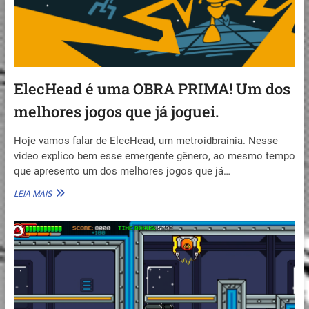
ElecHead é uma OBRA PRIMA! Um dos
melhores jogos que já joguei.
Hoje vamos falar de ElecHead, um metroidbrainia. Nesse
video explico bem esse emergente gênero, ao mesmo tempo
que apresento um dos melhores jogos que já…
ELECHEAD
LEIA MAIS
É
UMA
OBRA
PRIMA!
UM
DOS
MELHORES
JOGOS
QUE