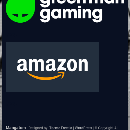
<BR>
<BR>
Mangatom
| Designed by:
Theme Freesia
|
WordPress
| © Copyright All