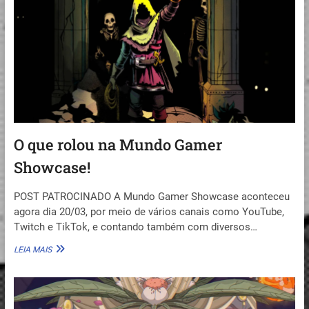
KID
AND
THE
RUBY
CHEST
O que rolou na Mundo Gamer
Showcase!
POST PATROCINADO A Mundo Gamer Showcase aconteceu
agora dia 20/03, por meio de vários canais como YouTube,
Twitch e TikTok, e contando também com diversos…
O
LEIA MAIS
QUE
ROLOU
NA
MUNDO