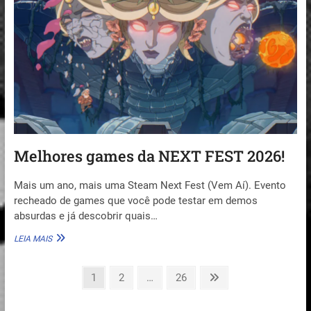
GAMER
SHOWCASE!
Melhores games da NEXT FEST 2026!
Mais um ano, mais uma Steam Next Fest (Vem Aí). Evento
recheado de games que você pode testar em demos
absurdas e já descobrir quais…
MELHORES
LEIA MAIS
GAMES
DA
Paginação
NEXT
Page
Page
Page
Next
1
2
…
26
FEST
page
de
2026!