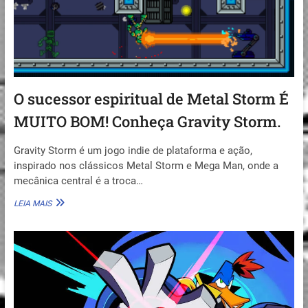
JÁ
JOGUEI.
O sucessor espiritual de Metal Storm É
MUITO BOM! Conheça Gravity Storm.
Gravity Storm é um jogo indie de plataforma e ação,
inspirado nos clássicos Metal Storm e Mega Man, onde a
mecânica central é a troca…
O
LEIA MAIS
SUCESSOR
ESPIRITUAL
DE
METAL
STORM
É
MUITO
BOM!