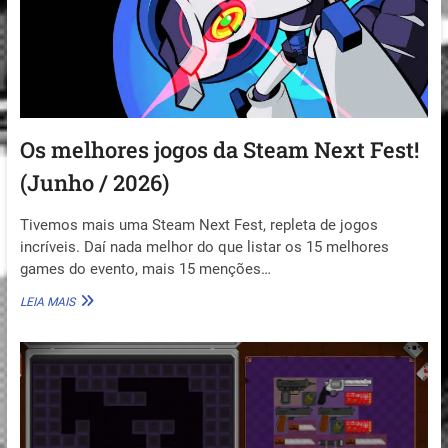
CONHEÇA
GRAVITY
STORM.
Os melhores jogos da Steam Next Fest!
(Junho / 2026)
Tivemos mais uma Steam Next Fest, repleta de jogos
incríveis. Daí nada melhor do que listar os 15 melhores
games do evento, mais 15 menções…
OS
LEIA MAIS
MELHORES
JOGOS
DA
STEAM
NEXT
FEST!
(JUNHO
/