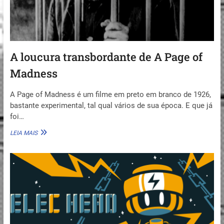
A loucura transbordante de A Page of
Madness
A Page of Madness é um filme em preto em branco de 1926,
bastante experimental, tal qual vários de sua época. E que já
foi…
A
LEIA MAIS
LOUCURA
TRANSBORDANTE
DE
A
PAGE
OF
MADNESS