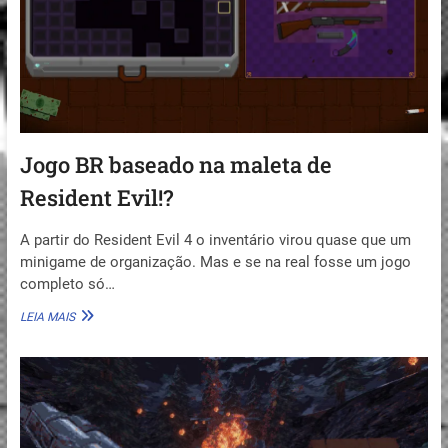
2026)
Jogo BR baseado na maleta de
Resident Evil!?
A partir do Resident Evil 4 o inventário virou quase que um
minigame de organização. Mas e se na real fosse um jogo
completo só…
JOGO
LEIA MAIS
BR
BASEADO
NA
MALETA
DE
RESIDENT
EVIL!?