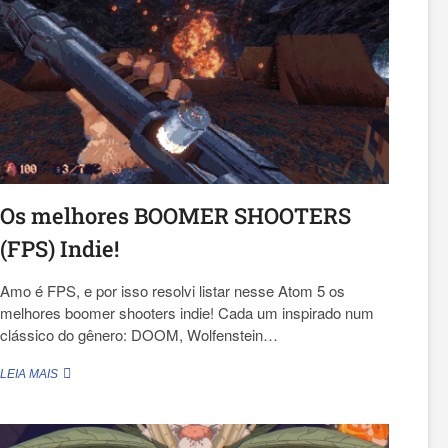
É
MUITO
BOM!
CONHEÇA
GRAVITY
STORM.
Os melhores BOOMER SHOOTERS
(FPS) Indie!
Amo é FPS, e por isso resolvi listar nesse Atom 5 os
melhores boomer shooters indie! Cada um inspirado num
clássico do gênero: DOOM, Wolfenstein…
OS
LEIA MAIS
MELHORES
BOOMER
SHOOTERS
(FPS)