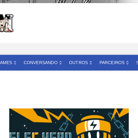
Mangatom
REVIEWS DE MANGÁS, HQS, ANIMES E LIVE ACTION
AMES
CONVERSANDO
OUTROS
PARCEIROS