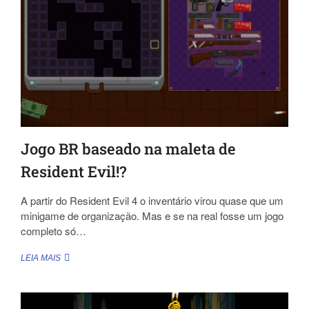
JOGOS
QUE
JÁ
JOGUEI.
Jogo BR baseado na maleta de
Resident Evil!?
A partir do Resident Evil 4 o inventário virou quase que um
minigame de organização. Mas e se na real fosse um jogo
completo só…
JOGO
LEIA MAIS
BR
BASEADO
NA
MALETA