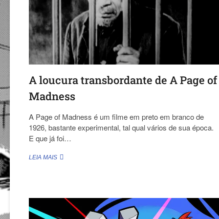
A loucura transbordante de A Page of
Madness
A Page of Madness é um filme em preto em branco de
1926, bastante experimental, tal qual vários de sua época.
E que já foi…
A
LEIA MAIS
LOUCURA
TRANSBORDANTE
DE
A
PAGE
OF
MADNESS