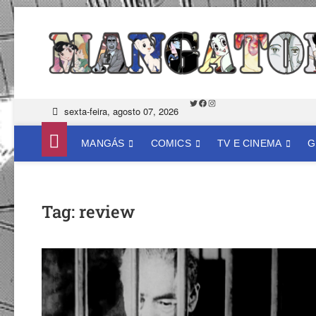
Skip
to
content
Twitter
Facebook
Instagram
sexta-feira, agosto 07, 2026
MANGÁS
COMICS
TV E CINEMA
G
Tag:
review