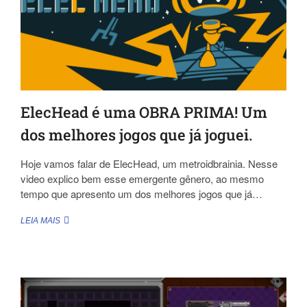
ElecHead é uma OBRA PRIMA! Um
dos melhores jogos que já joguei.
Hoje vamos falar de ElecHead, um metroidbrainia. Nesse
video explico bem esse emergente gênero, ao mesmo
tempo que apresento um dos melhores jogos que já…
ELECHEAD
LEIA MAIS
É
UMA
OBRA
PRIMA!
UM
DOS
MELHORES