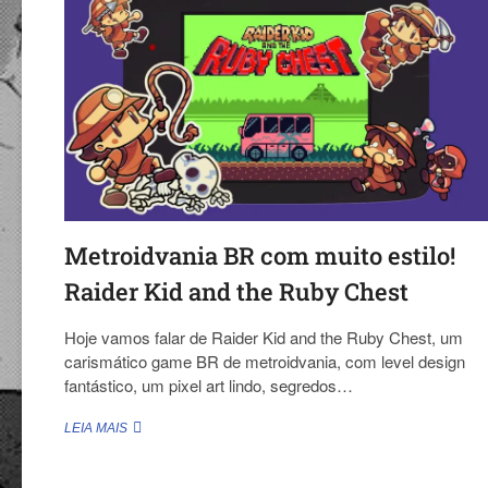
NEXT
FEST!
(JUNHO
/
2026)
Metroidvania BR com muito estilo!
Raider Kid and the Ruby Chest
Hoje vamos falar de Raider Kid and the Ruby Chest, um
carismático game BR de metroidvania, com level design
fantástico, um pixel art lindo, segredos…
METROIDVANIA
LEIA MAIS
BR
COM
MUITO