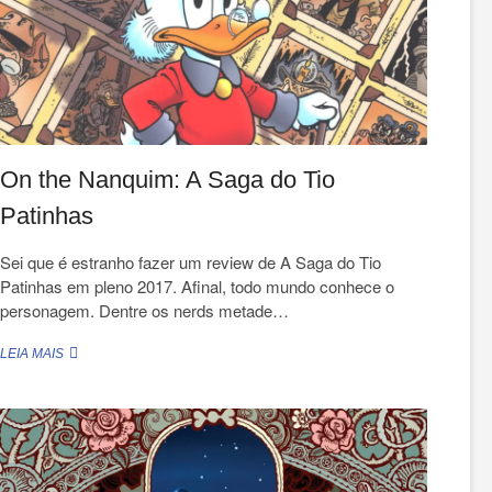
On the Nanquim: A Saga do Tio
Patinhas
Sei que é estranho fazer um review de A Saga do Tio
Patinhas em pleno 2017. Afinal, todo mundo conhece o
personagem. Dentre os nerds metade…
ON
LEIA MAIS
THE
NANQUIM:
A
SAGA
DO
TIO
PATINHAS