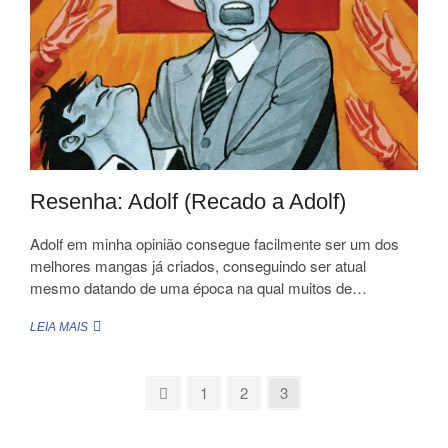
VOCÊ
ADORA
Resenha: Adolf (Recado a Adolf)
Adolf em minha opinião consegue facilmente ser um dos
melhores mangas já criados, conseguindo ser atual
mesmo datando de uma época na qual muitos de…
RESENHA:
LEIA MAIS
ADOLF
(RECADO
A
Previous
Page
Page
Page
1
2
3
ADOLF)
page