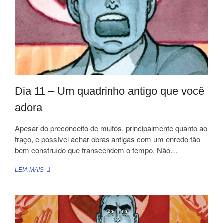
MINDFUCK
AO
THE
END.
Dia 11 – Um quadrinho antigo que você
adora
Apesar do preconceito de muitos, principalmente quanto ao
traço, e possível achar obras antigas com um enredo tão
bem construído que transcendem o tempo. Não…
DIA
LEIA MAIS
11
–
UM
QUADRINHO
ANTIGO
QUE