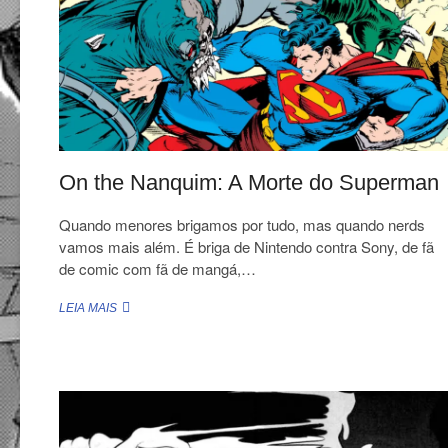
DO
GRANDE
KAIJU
COMEÇA!
On the Nanquim: A Morte do Superman
Quando menores brigamos por tudo, mas quando nerds
vamos mais além. É briga de Nintendo contra Sony, de fã
de comic com fã de mangá,…
ON
LEIA MAIS
THE
NANQUIM:
A
MORTE
DO
SUPERMAN