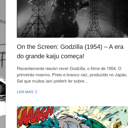
On the Screen: Godzilla (1954) – A era
do grande kaiju começa!
Recentemente resolvi rever Godzilla, o filme de 1954. O
primeirão mesmo. Preto e branco raiz, produzido no Japão.
Sei que muitos iam preferir ler sobre…
ON
LEIA MAIS
THE
SCREEN:
GODZILLA
(1954)
–
A
ERA