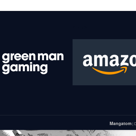
<BR>
Mangatom
| 