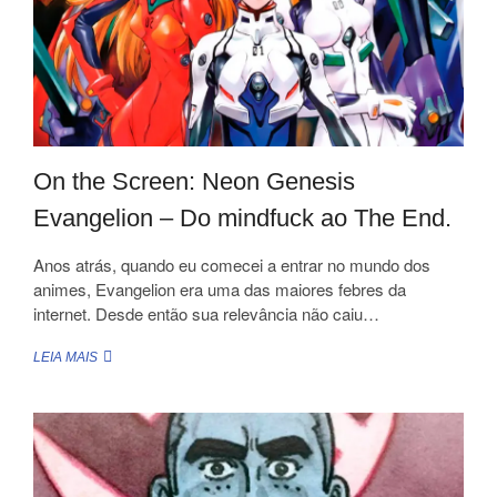
On the Screen: Neon Genesis
Evangelion – Do mindfuck ao The End.
Anos atrás, quando eu comecei a entrar no mundo dos
animes, Evangelion era uma das maiores febres da
internet. Desde então sua relevância não caiu…
ON
LEIA MAIS
THE
SCREEN:
NEON
GENESIS
EVANGELION
–
DO