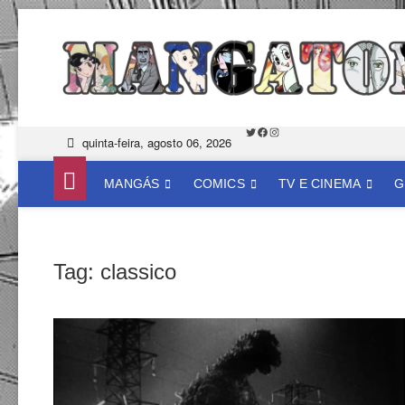
Skip
to
content
Twitter
Facebook
Instagram
quinta-feira, agosto 06, 2026
MANGÁS
COMICS
TV E CINEMA
G
Tag:
classico