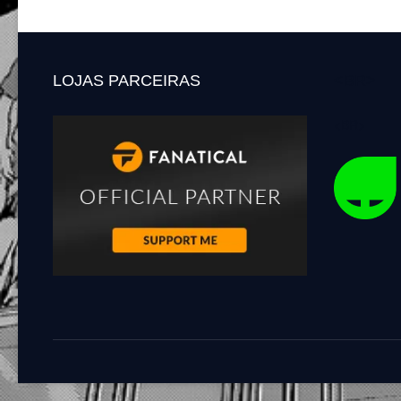
posts
LOJAS PARCEIRAS
<BR>
<BR>