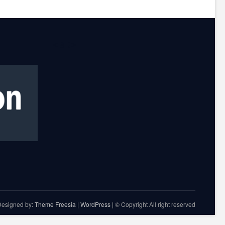
<BR>
Designed by:
Theme Freesia
|
WordPress
| © Copyright All right reserved