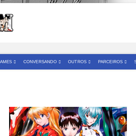
Mangatom
REVIEWS DE MANGÁS, HQS, ANIMES E LIVE ACTION
AMES
CONVERSANDO
OUTROS
PARCEIROS