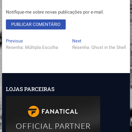
Notifique-me sobre novas publicações por e-mail.
Navegação
Previous
Next
Previous
Next
post:
post:
Resenha: Múltipla Escolha
Resenha: Ghost in the Shell
de
Post
LOJAS PARCEIRAS