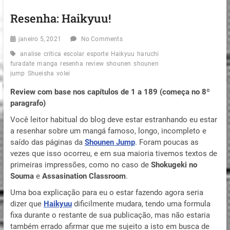
Resenha: Haikyuu!
janeiro 5, 2021
No Comments
analise
critica
escolar
esporte
Haikyuu
haruchi
furadate
manga
resenha
review
shounen
shounen
jump
Shueisha
volei
Review com base nos capítulos de 1 a 189 (começa no 8º
paragrafo)
Você leitor habitual do blog deve estar estranhando eu estar
a resenhar sobre um mangá famoso, longo, incompleto e
saído das páginas da
Shounen Jump
. Foram poucas as
vezes que isso ocorreu, e em sua maioria tivemos textos de
primeiras impressões, como no caso de
Shokugeki no
Souma
e
Assasination Classroom
.
Uma boa explicação para eu o estar fazendo agora seria
dizer que
Haikyuu
dificilmente mudara, tendo uma formula
fixa durante o restante de sua publicação, mas não estaria
também errado afirmar que me sujeito a isto em busca de