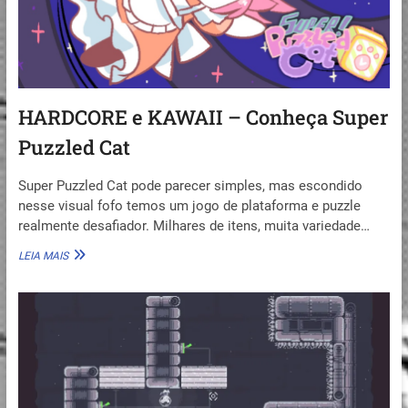
HARDCORE e KAWAII – Conheça Super
Puzzled Cat
Super Puzzled Cat pode parecer simples, mas escondido
nesse visual fofo temos um jogo de plataforma e puzzle
realmente desafiador. Milhares de itens, muita variedade…
HARDCORE
LEIA MAIS
E
KAWAII
–
CONHEÇA
SUPER
PUZZLED
CAT