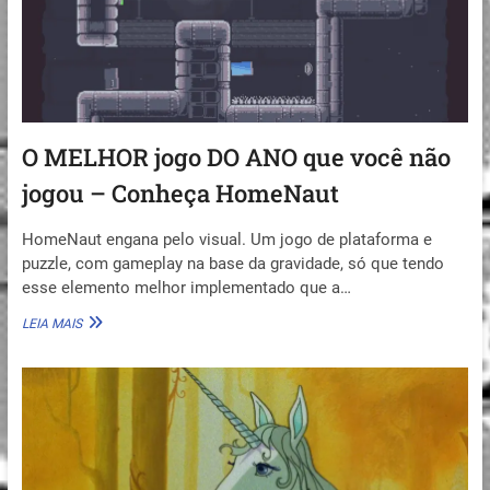
O MELHOR jogo DO ANO que você não
jogou – Conheça HomeNaut
HomeNaut engana pelo visual. Um jogo de plataforma e
puzzle, com gameplay na base da gravidade, só que tendo
esse elemento melhor implementado que a…
O
LEIA MAIS
MELHOR
JOGO
DO
ANO
QUE
VOCÊ
NÃO
JOGOU