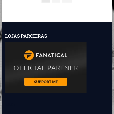
COM
page
de
AR
DE
posts
CLÁSSICO
LOJAS PARCEIRAS
<BR>
<BR>