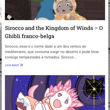
Sirocco and the Kingdom of Winds – O
Ghibli franco-belga
Sirocco, esse é o nome dado a um dos ventos do
mediterranio, que costuma surgir no deserto e pode levar
consigo tempestades e tornados. Sirocco…
SIROCCO
LEIA MAIS
AND
THE
KINGDOM
OF
WINDS
–
O
GHIBLI
FRANCO-
BELGA