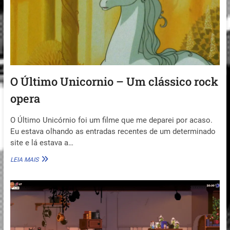
–
CONHEÇA
HOMENAUT
O Último Unicornio – Um clássico rock
opera
O Último Unicórnio foi um filme que me deparei por acaso.
Eu estava olhando as entradas recentes de um determinado
site e lá estava a…
O
LEIA MAIS
ÚLTIMO
UNICORNIO
–
UM
CLÁSSICO
ROCK
OPERA