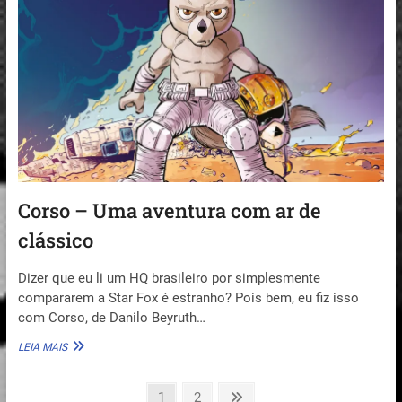
–
ANIMAÇÃO
FRANCESA
QUE
LEMBRA
GHIBLI
Corso – Uma aventura com ar de
clássico
Dizer que eu li um HQ brasileiro por simplesmente
compararem a Star Fox é estranho? Pois bem, eu fiz isso
com Corso, de Danilo Beyruth…
CORSO
LEIA MAIS
–
UMA
Paginação
AVENTURA
Page
Page
Next
1
2