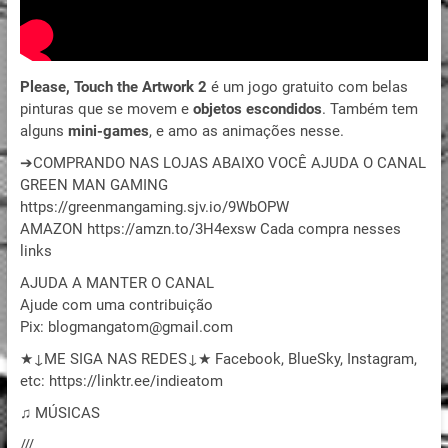
Please, Touch the Artwork 2
é um jogo gratuito com belas
pinturas que se movem e
objetos escondidos
. Também tem
alguns
mini-games
, e amo as animações nesse.
➔COMPRANDO NAS LOJAS ABAIXO VOCÊ AJUDA O CANAL
GREEN MAN GAMING
https://greenmangaming.sjv.io/9WbOPW
AMAZON https://amzn.to/3H4exsw Cada compra nesses
links
AJUDA A MANTER O CANAL
Ajude com uma contribuição
Pix: blogmangatom@gmail.com
★↓ME SIGA NAS REDES↓★ Facebook, BlueSky, Instagram,
etc: https://linktr.ee/indieatom
♫ MÚSICAS
///