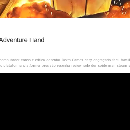
Adventure Hand
computador
console
critica
desenho
Devm Games
easy
engraçado
facil
famil
pc
plataforma
platformer
precisão
resenha
review
solo dev
spiderman
steam