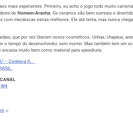
aos mais experientes. Primeiro, eu acho o jogo todo muito carism
Homem-Aranha
deres do
. Os cenários são bem surreais e divertid
alvez com mecânicas extras melhores. Ele até tenta, mas nunca che
edais, que por vez liberam novos cosméticos. Unhas, chapéus, aneis,
ater o tempo do desenvolvedor, sem morrer. Mas também tem um sco
e encaixa muito bem como material para speedruns.
E! – Conheça It…
BRASIL
 CANAL
b1W4
tom
♫