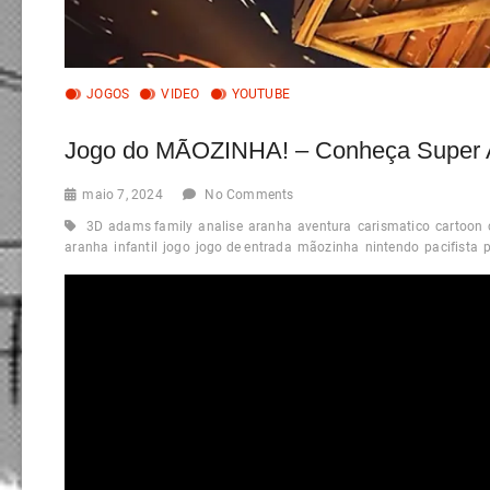
JOGOS
VIDEO
YOUTUBE
Jogo do MÃOZINHA! – Conheça Super 
maio 7, 2024
No Comments
3D
adams family
analise
aranha
aventura
carismatico
cartoon
aranha
infantil
jogo
jogo de entrada
mãozinha
nintendo
pacifista