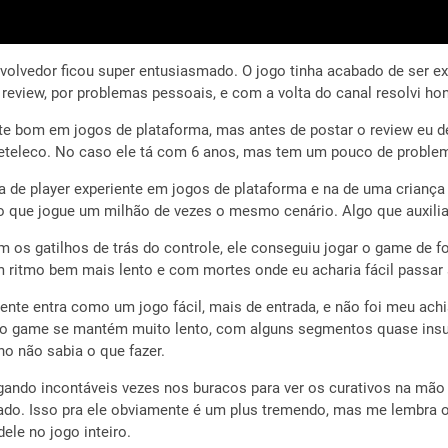
olvedor ficou super entusiasmado. O jogo tinha acabado de ser ex
 o review, por problemas pessoais, e com a volta do canal resolvi 
nte bom em jogos de plataforma, mas antes de postar o review eu 
 peteleco. No caso ele tá com 6 anos, mas tem um pouco de probl
ca de player experiente em jogos de plataforma e na de uma crianç
o que jogue um milhão de vezes o mesmo cenário. Algo que auxilia a
 os gatilhos de trás do controle, ele conseguiu jogar o game de 
 ritmo bem mais lento e com mortes onde eu acharia fácil passar 
nte entra como um jogo fácil, mais de entrada, e não foi meu ach
e o game se mantém muito lento, com alguns segmentos quase ins
ho não sabia o que fazer.
ogando incontáveis vezes nos buracos para ver os curativos na mão
oltado. Isso pra ele obviamente é um plus tremendo, mas me lembra 
ele no jogo inteiro.