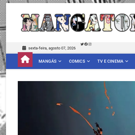
Skip
to
content
Twitter
Facebook
Instagram
sexta-feira, agosto 07, 2026
MANGÁS
COMICS
TV E CINEMA