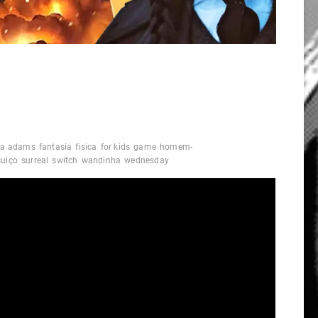
ia adams
fantasia
fisica
for kids
game
homem-
suiço
surreal
switch
wandinha
wednesday