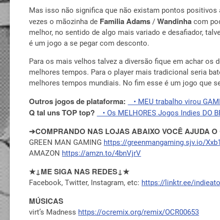
Mas isso não significa que não existam pontos positivos 
Familia Adams
Wandinha
vezes o mãozinha de
/
com po
melhor, no sentido de algo mais variado e desafiador, t
é um jogo a se pegar com desconto.
Para os mais velhos talvez a diversão fique em achar os d
melhores tempos. Para o player mais tradicional seria b
melhores tempos mundiais. No fim esse é um jogo que s
Outros jogos de plataforma:
• MEU trabalho virou GAM
Q tal uns TOP top?
• Os MELHORES Jogos Indies DO 
➔COMPRANDO NAS LOJAS ABAIXO VOCÊ AJUDA O
GREEN MAN GAMING
https://greenmangaming.sjv.io/Xx
AMAZON
https://amzn.to/4bnVjrV
★↓ME SIGA NAS REDES↓★
Facebook, Twitter, Instagram, etc:
https://linktr.ee/indiea
MÚSICAS
virt’s Madness
https://ocremix.org/remix/OCR00653