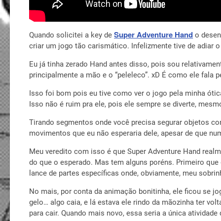
Super Adventure Hand
Quando solicitei a key de
o desenv
criar um jogo tão carismático. Infelizmente tive de adiar
Eu já tinha zerado Hand antes disso, pois sou relativame
principalmente a mão e o “peleleco”. xD É como ele fala
Isso foi bom pois eu tive como ver o jogo pela minha óti
Isso não é ruim pra ele, pois ele sempre se diverte, mesm
Tirando segmentos onde você precisa segurar objetos com
movimentos que eu não esperaria dele, apesar de que num
Meu veredito com isso é que Super Adventure Hand realme
do que o esperado. Mas tem alguns poréns. Primeiro qu
lance de partes específicas onde, obviamente, meu sobrin
No mais, por conta da animação bonitinha, ele ficou se j
gelo… algo caia, e lá estava ele rindo da mãozinha ter v
para cair. Quando mais novo, essa seria a única atividade d