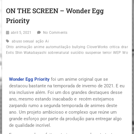
ON THE SCREEN – Wonder Egg
Priority
abril 5, 2021
No Comments
abuso sexual
ação
Ai
Ohto
animação
anime
automutilação
bullying
CloverWorks
critica
drama
Evils
Shin Wakabayashi
sobrenatural
suicídio
suspense
terror
WEP
Wonde
Wonder Egg Priority
foi um anime original que se
destacou bastante na temporada de inverno de 2021. E eu
iria inclusive além. Foi um dos grandes destaques desse
ano, mesmo estando inacabado e recém estejamos
zarpando rumo a segunda temporada de animes deste
ano. Um projeto ambicioso e complexo que reúne um
grande esforço por parte da produção para entregar algo
de qualidade incrível.