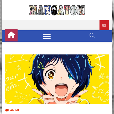
Manga
REVIEWS DE
MANGÁS, HQS,
ANIMES E LIVE
ACTION
ANIME