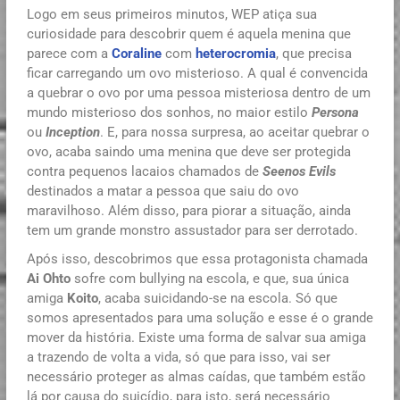
Logo em seus primeiros minutos, WEP atiça sua
curiosidade para descobrir quem é aquela menina que
parece com a
Coraline
com
heterocromia
, que precisa
ficar carregando um ovo misterioso. A qual é convencida
a quebrar o ovo por uma pessoa misteriosa dentro de um
mundo misterioso dos sonhos, no maior estilo
Persona
ou
Inception
. E, para nossa surpresa, ao aceitar quebrar o
ovo, acaba saindo uma menina que deve ser protegida
contra pequenos lacaios chamados de
Seenos Evils
destinados a matar a pessoa que saiu do ovo
maravilhoso. Além disso, para piorar a situação, ainda
tem um grande monstro assustador para ser derrotado.
Após isso, descobrimos que essa protagonista chamada
Ai Ohto
sofre com bullying na escola, e que, sua única
amiga
Koito
, acaba suicidando-se na escola. Só que
somos apresentados para uma solução e esse é o grande
mover da história. Existe uma forma de salvar sua amiga
a trazendo de volta a vida, só que para isso, vai ser
necessário proteger as almas caídas, que também estão
lá por causa do suicídio, para isto, será necessário