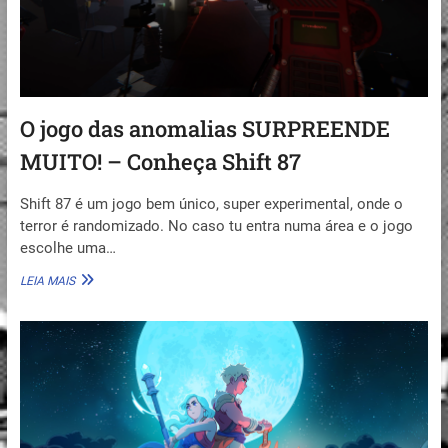
JOGUEI.
O jogo das anomalias SURPREENDE
MUITO! – Conheça Shift 87
Shift 87 é um jogo bem único, super experimental, onde o
terror é randomizado. No caso tu entra numa área e o jogo
escolhe uma…
O
LEIA MAIS
JOGO
DAS
ANOMALIAS
SURPREENDE
MUITO!
–
CONHEÇA
SHIFT
87