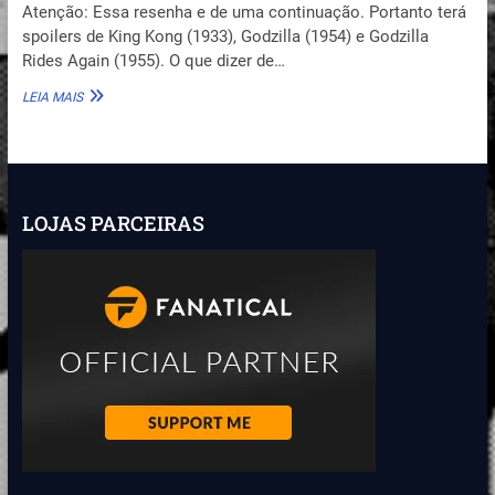
Atenção: Essa resenha e de uma continuação. Portanto terá
spoilers de King Kong (1933), Godzilla (1954) e Godzilla
Rides Again (1955). O que dizer de…
KING
LEIA MAIS
KONG
VS
GODZILLA
(1962)
–
O
LOJAS PARCEIRAS
EMBATE
ÉPICO!