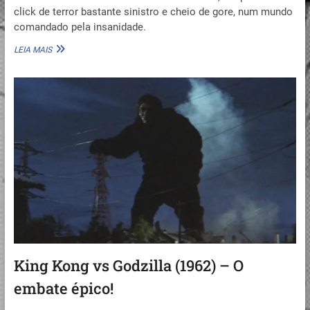
click de terror bastante sinistro e cheio de gore, num mundo
comandado pela insanidade.
BAD
LEIA MAIS
DREAM
COMA
–
INSANIDADE
SEM
FIM
(INDIE-
A-
TOM)
King Kong vs Godzilla (1962) – O
embate épico!