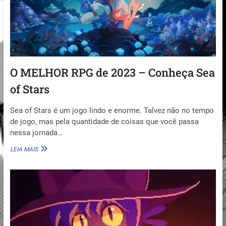
O MELHOR RPG de 2023 – Conheça Sea
of Stars
Sea of Stars é um jogo lindo e enorme. Talvez não no tempo
de jogo, mas pela quantidade de coisas que você passa
nessa jornada…
O
LEIA MAIS
MELHOR
RPG
DE
2023
–
CONHEÇA
SEA
OF