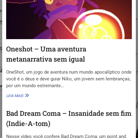
STARS
Oneshot – Uma aventura
metanarrativa sem igual
OneShot, um jogo de aventura num mundo apocalíptico onde
você é o deus e deve guiar Niko, um jovem sem lembranças,
por um mundo estremante…
ONESHOT
LEIA MAIS
–
UMA
Bad Dream Coma – Insanidade sem fim
AVENTURA
METANARRATIVA
(Indie-A-tom)
SEM
IGUAL
Nesse vídeo você confere Bad Dream Coma, um point and