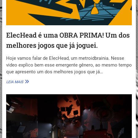
ElecHead é uma OBRA PRIMA! Um dos
melhores jogos que já joguei.
Hoje vamos falar de ElecHead, um metroidbrainia. Nesse
video explico bem esse emergente gênero, ao mesmo tempo
que apresento um dos melhores jogos que já…
ELECHEAD
LEIA MAIS
É
UMA
OBRA
PRIMA!
UM
DOS
MELHORES
JOGOS
QUE
JÁ