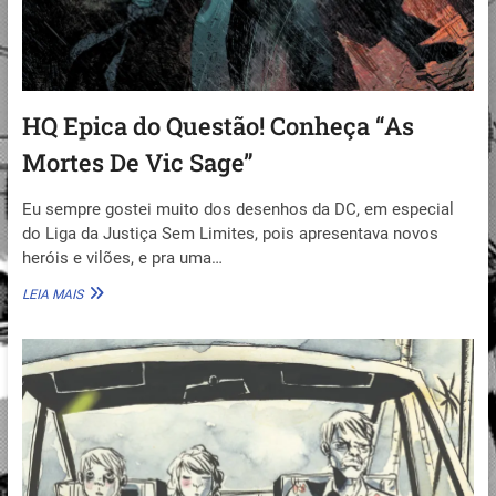
HQ Epica do Questão! Conheça “As
Mortes De Vic Sage”
Eu sempre gostei muito dos desenhos da DC, em especial
do Liga da Justiça Sem Limites, pois apresentava novos
heróis e vilões, e pra uma…
HQ
LEIA MAIS
EPICA
DO
QUESTÃO!
CONHEÇA
“AS
MORTES
DE
VIC
SAGE”