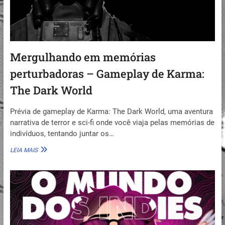
Mergulhando em memórias
perturbadoras – Gameplay de Karma:
The Dark World
Prévia de gameplay de Karma: The Dark World, uma aventura
narrativa de terror e sci-fi onde você viaja pelas memórias de
indivíduos, tentando juntar os…
MERGULHANDO
LEIA MAIS
EM
MEMÓRIAS
PERTURBADORAS
–
GAMEPLAY
DE
KARMA:
THE