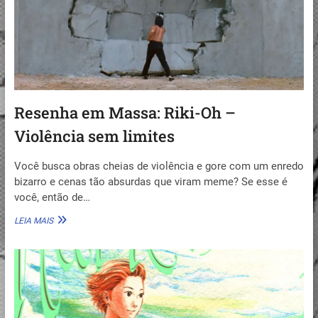
LEMBRA
GHIBLI
Resenha em Massa: Riki-Oh –
Violência sem limites
Você busca obras cheias de violência e gore com um enredo
bizarro e cenas tão absurdas que viram meme? Se esse é
você, então de…
RESENHA
LEIA MAIS
EM
MASSA:
RIKI-
OH
–
VIOLÊNCIA
SEM