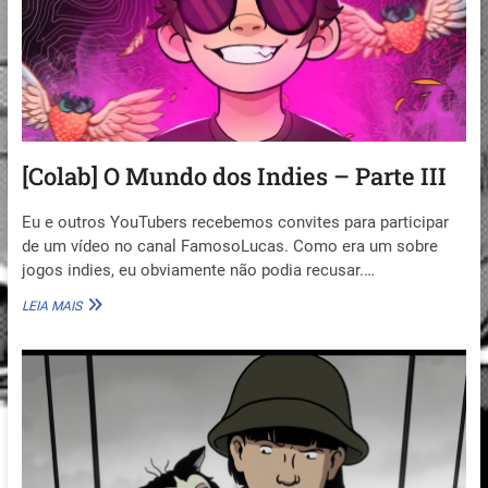
DARK
WORLD
[Colab] O Mundo dos Indies – Parte III
Eu e outros YouTubers recebemos convites para participar
de um vídeo no canal FamosoLucas. Como era um sobre
jogos indies, eu obviamente não podia recusar.…
[COLAB]
LEIA MAIS
O
MUNDO
DOS
INDIES
–
PARTE
III