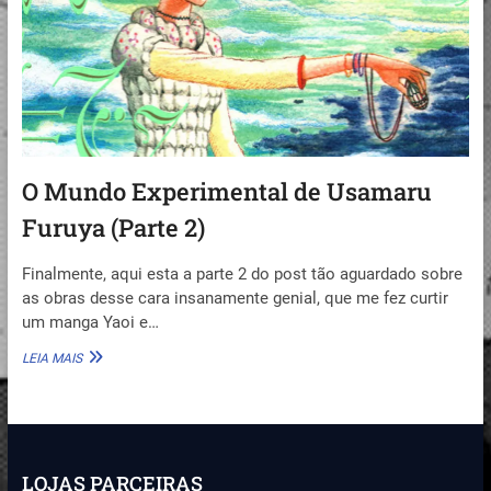
LIMITES
O Mundo Experimental de Usamaru
Furuya (Parte 2)
Finalmente, aqui esta a parte 2 do post tão aguardado sobre
as obras desse cara insanamente genial, que me fez curtir
um manga Yaoi e…
O
LEIA MAIS
MUNDO
EXPERIMENTAL
DE
USAMARU
FURUYA
(PARTE
LOJAS PARCEIRAS