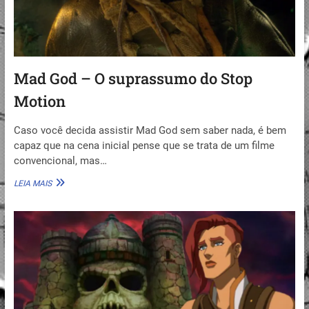
Mad God – O suprassumo do Stop
Motion
Caso você decida assistir Mad God sem saber nada, é bem
capaz que na cena inicial pense que se trata de um filme
convencional, mas…
MAD
LEIA MAIS
GOD
–
O
SUPRASSUMO
DO
STOP
MOTION