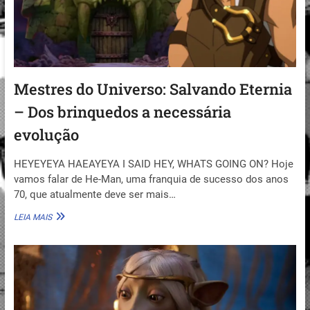
Mestres do Universo: Salvando Eternia
– Dos brinquedos a necessária
evolução
HEYEYEYA HAEAYEYA I SAID HEY, WHATS GOING ON? Hoje
vamos falar de He-Man, uma franquia de sucesso dos anos
70, que atualmente deve ser mais…
MESTRES
LEIA MAIS
DO
UNIVERSO:
SALVANDO
ETERNIA
–
DOS
BRINQUEDOS