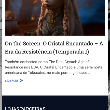
A
NECESSÁRIA
EVOLUÇÃO
On the Screen: O Cristal Encantado – A
Era da Resistência (Temporada 1)
Também conhecido como The Dark Crystal: Age of
Resistance nos EUA, O Cristal Encantado é uma serie norte
americana de Tokusatsu, no mais puro significado…
ON
LEIA MAIS
THE
SCREEN:
O
CRISTAL
ENCANTADO
–
LOJAS PARCEIRAS