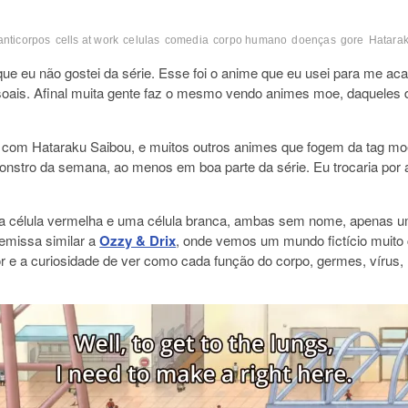
anticorpos
cells at work
celulas
comedia
corpo humano
doenças
gore
Hatara
que eu não gostei da série. Esse foi o anime que eu usei para me ac
oais. Afinal muita gente faz o mesmo vendo animes moe, daqueles de
om Hataraku Saibou, e muitos outros animes que fogem da tag moe
onstro da semana, ao menos em boa parte da série. Eu trocaria po
célula vermelha e uma célula branca, ambas sem nome, apenas um
emissa similar a
Ozzy & Drix
, onde vemos um mundo fictício muito
dor e a curiosidade de ver como cada função do corpo, germes, vírus,