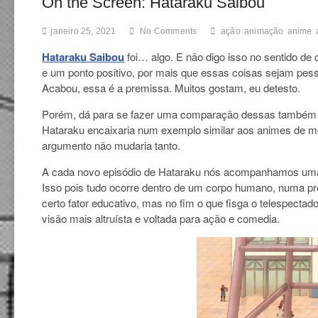
On the Screen: Hataraku Saibou
janeiro 25, 2021
No Comments
ação
animação
anime
Hataraku Saibou
foi… algo. E não digo isso no sentido de 
e um ponto positivo, por mais que essas coisas sejam pess
Acabou, essa é a premissa. Muitos gostam, eu detesto.
Porém, dá para se fazer uma comparação dessas também c
Hataraku encaixaria num exemplo similar aos animes de m
argumento não mudaria tanto.
A cada novo episódio de Hataraku nós acompanhamos uma 
Isso pois tudo ocorre dentro de um corpo humano, numa pr
certo fator educativo, mas no fim o que fisga o telespecta
visão mais altruísta e voltada para ação e comedia.