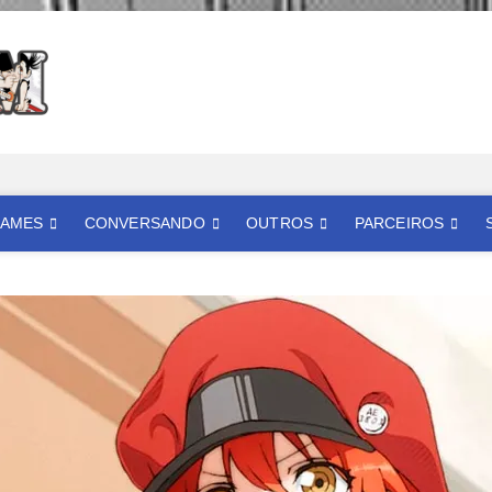
Mangatom
REVIEWS DE MANGÁS, HQS, ANIMES E LIVE ACTION
AMES
CONVERSANDO
OUTROS
PARCEIROS