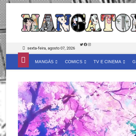
Skip
to
content
Twitter
Facebook
Instagram
sexta-feira, agosto 07, 2026
MANGÁS
COMICS
TV E CINEMA
G