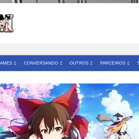
Mangatom
REVIEWS DE MANGÁS, HQS, ANIMES E LIVE ACTION
AMES
CONVERSANDO
OUTROS
PARCEIROS