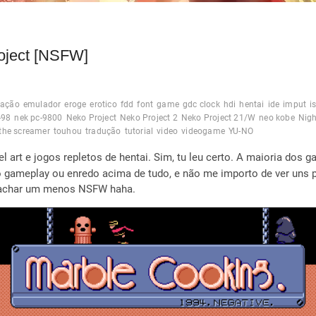
oject [NSFW]
ação
emulador
eroge
erotico
fdd
font
game
gdc clock
hdi
hentai
ide
imput
i
-98
nek pc-9800
Neko Project
Neko Project 2
Neko Project 21/W
neo kobe
Nigh
the screamer
touhou
tradução
tutorial
video
videogame
YU-NO
art e jogos repletos de hentai. Sim, tu leu certo. A maioria dos g
o gameplay ou enredo acima de tudo, e não me importo de ver uns 
é achar um menos NSFW haha.