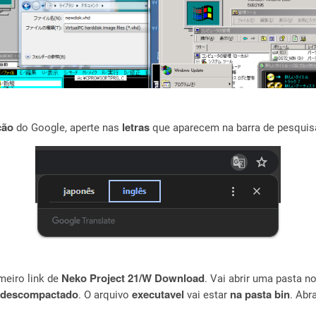
ção
letras
do Google, aperte nas
que aparecem na barra de pesquis
Neko Project 21/W Download
imeiro link de
. Vai abrir uma pasta no
i descompactado
executavel
na pasta bin
. O arquivo
vai estar
. Abr