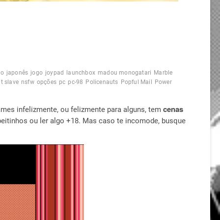
so
japonês
jogo
joypad
launchbox
madou monogatari
Marble
t slave
nsfw
opções
pc
pc-98
Policenauts
Popful Mail
Power
cenas
ames infelizmente, ou felizmente para alguns, tem
peitinhos ou ler algo +18. Mas caso te incomode, busque