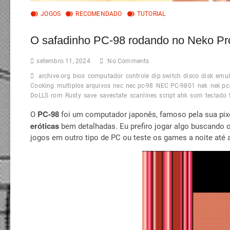
JOGOS
RECOMENDADO
TUTORIAL
O safadinho PC-98 rodando no Neko Pr
setembro 11, 2024
No Comments
archive.org
bios
computador
controle
dip switch
disco
disk
emul
Cooking
multiplos arquivos
nec
nec pc-98
NEC PC-9801
nek
nek pc
DoLLS
rom
Rusty
save
savestate
scanlines
script ahk
som
teclado
PC-98
O
foi um computador japonês, famoso pela sua pixel 
eróticas
bem detalhadas. Eu prefiro jogar algo buscando 
jogos em outro tipo de PC ou teste os games a noite at