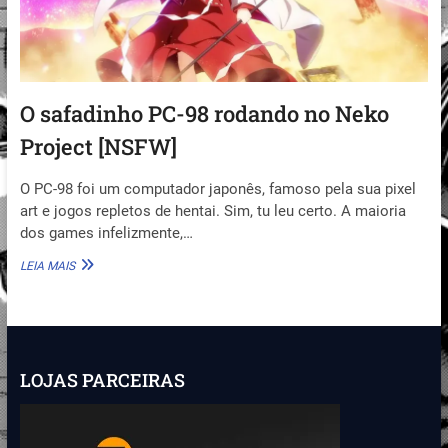
O safadinho PC-98 rodando no Neko
Project [NSFW]
O PC-98 foi um computador japonês, famoso pela sua pixel
art e jogos repletos de hentai. Sim, tu leu certo. A maioria
dos games infelizmente,…
O
LEIA MAIS
SAFADINHO
PC-
98
RODANDO
NO
NEKO
LOJAS PARCEIRAS
PROJECT
[NSFW]