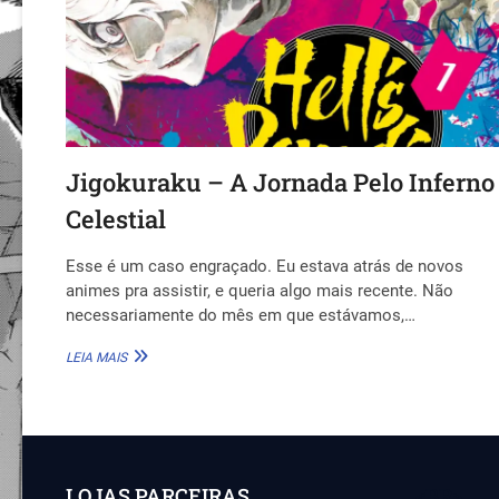
Jigokuraku – A Jornada Pelo Inferno
Celestial
Esse é um caso engraçado. Eu estava atrás de novos
animes pra assistir, e queria algo mais recente. Não
necessariamente do mês em que estávamos,…
JIGOKURAKU
LEIA MAIS
–
A
JORNADA
PELO
INFERNO
CELESTIAL
LOJAS PARCEIRAS
<BR>