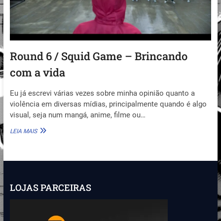
Round 6 / Squid Game – Brincando
com a vida
Eu já escrevi várias vezes sobre minha opinião quanto a
violência em diversas mídias, principalmente quando é algo
visual, seja num mangá, anime, filme ou…
ROUND
LEIA MAIS
6
/
SQUID
GAME
–
BRINCANDO
LOJAS PARCEIRAS
COM
A
VIDA