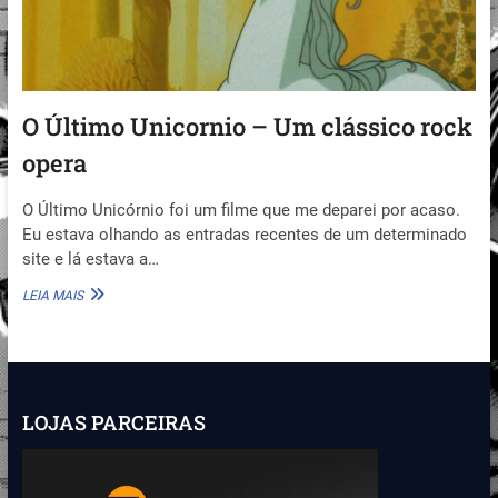
O Último Unicornio – Um clássico rock
opera
O Último Unicórnio foi um filme que me deparei por acaso.
Eu estava olhando as entradas recentes de um determinado
site e lá estava a…
O
LEIA MAIS
ÚLTIMO
UNICORNIO
–
UM
CLÁSSICO
ROCK
LOJAS PARCEIRAS
OPERA