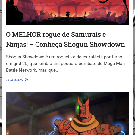
O MELHOR rogue de Samurais e
Ninjas! – Conheça Shogun Showdown
Shogun Showdown é um roguelike de estratégia por turno
em grid 2D, que lembra um pouco o combate de Mega Man
Battle Network, mas que…
O
LEIA MAIS
MELHOR
ROGUE
DE
SAMURAIS
E
NINJAS!
–
CONHEÇA
SHOGUN
SHOWDOWN