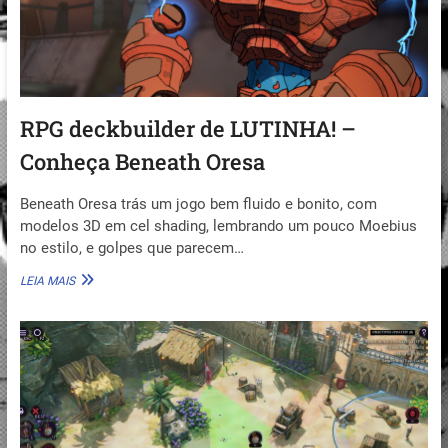
RPG deckbuilder de LUTINHA! –
Conheça Beneath Oresa
Beneath Oresa trás um jogo bem fluido e bonito, com
modelos 3D em cel shading, lembrando um pouco Moebius
no estilo, e golpes que parecem…
RPG
LEIA MAIS
DECKBUILDER
DE
LUTINHA!
–
CONHEÇA
BENEATH
ORESA