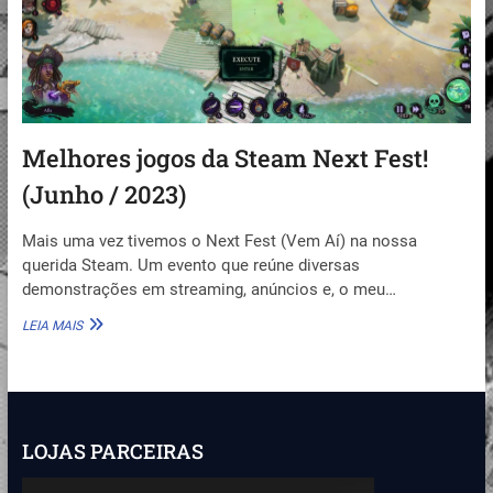
Melhores jogos da Steam Next Fest!
(Junho / 2023)
Mais uma vez tivemos o Next Fest (Vem Aí) na nossa
querida Steam. Um evento que reúne diversas
demonstrações em streaming, anúncios e, o meu…
MELHORES
LEIA MAIS
JOGOS
DA
STEAM
NEXT
FEST!
(JUNHO
LOJAS PARCEIRAS
/
2023)