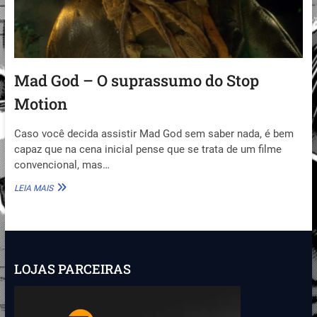
Mad God – O suprassumo do Stop
Motion
Caso você decida assistir Mad God sem saber nada, é bem
capaz que na cena inicial pense que se trata de um filme
convencional, mas…
MAD
LEIA MAIS
GOD
–
O
SUPRASSUMO
DO
STOP
LOJAS PARCEIRAS
MOTION