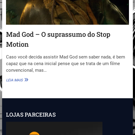
Mad God – O suprassumo do Stop
Motion
Caso você decida assistir Mad God sem saber nada, é bem
capaz que na cena inicial pense que se trata de um filme
convencional, mas…
MAD
LEIA MAIS
GOD
–
O
SUPRASSUMO
DO
STOP
LOJAS PARCEIRAS
MOTION