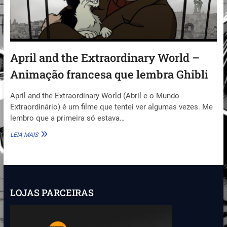
April and the Extraordinary World –
Animação francesa que lembra Ghibli
April and the Extraordinary World (Abril e o Mundo
Extraordinário) é um filme que tentei ver algumas vezes. Me
lembro que a primeira só estava…
APRIL
LEIA MAIS
AND
THE
EXTRAORDINARY
WORLD
–
ANIMAÇÃO
LOJAS PARCEIRAS
FRANCESA
QUE
LEMBRA
GHIBLI