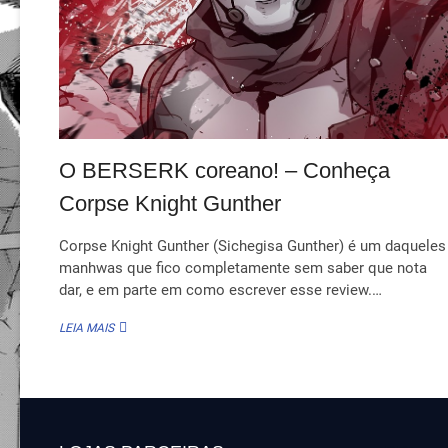
O BERSERK coreano! – Conheça
Corpse Knight Gunther
Corpse Knight Gunther (Sichegisa Gunther) é um daqueles
manhwas que fico completamente sem saber que nota
dar, e em parte em como escrever esse review.…
O
LEIA MAIS
BERSERK
COREANO!
–
CONHEÇA
CORPSE
KNIGHT