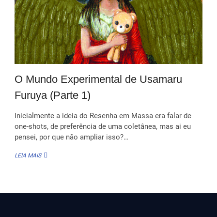
O Mundo Experimental de Usamaru
Furuya (Parte 1)
Inicialmente a ideia do Resenha em Massa era falar de
one-shots, de preferência de uma coletânea, mas ai eu
pensei, por que não ampliar isso?…
O
LEIA MAIS
MUNDO
EXPERIMENTAL
DE
USAMARU
FURUYA
(PARTE
1)