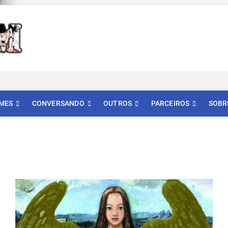
Mangatom
REVIEWS DE MANGÁS, HQS, ANIMES E LIVE ACTION
MES
CONVERSANDO
OUTROS
PARCEIROS
SOBR