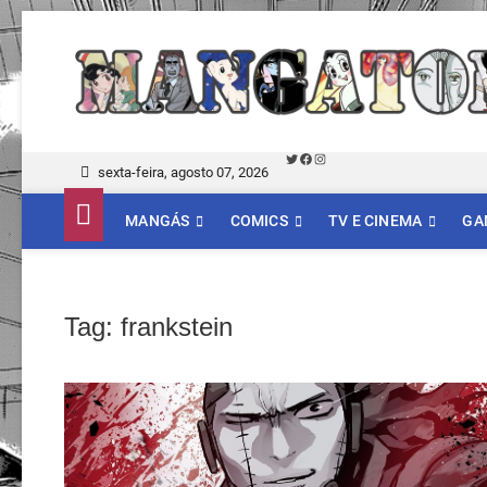
Skip
to
content
Twitter
Facebook
Instagram
sexta-feira, agosto 07, 2026
MANGÁS
COMICS
TV E CINEMA
GA
Tag:
frankstein