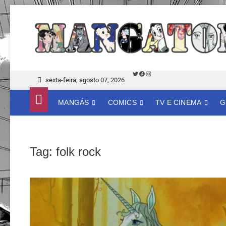
Skip
to
content
Twitter
Facebook
Instagram
sexta-feira, agosto 07, 2026
MANGÁS
COMICS
TV E CINEMA
G
Tag:
folk rock