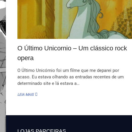
O Último Unicornio – Um clássico rock
opera
O Último Unicórnio foi um filme que me deparei por
acaso. Eu estava olhando as entradas recentes de um
determinado site e lá estava a…
O
LEIA MAIS
ÚLTIMO
UNICORNIO
–
UM
CLÁSSICO
ROCK
LOJAS PARCEIRAS
<BR>
OPERA