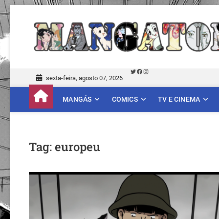
Skip
to
content
Twitter
Facebook
Instagram
sexta-feira, agosto 07, 2026
MANGÁS
COMICS
TV E CINEMA
Tag:
europeu