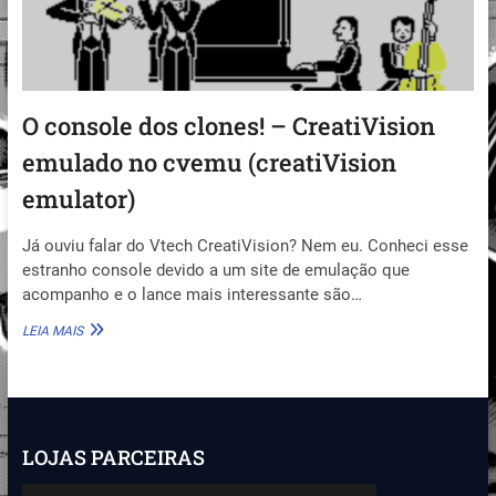
O console dos clones! – CreatiVision
emulado no cvemu (creatiVision
emulator)
Já ouviu falar do Vtech CreatiVision? Nem eu. Conheci esse
estranho console devido a um site de emulação que
acompanho e o lance mais interessante são…
O
LEIA MAIS
C
O
N
S
O
L
LOJAS PARCEIRAS
E
D