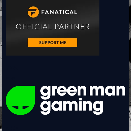
O
S
C
L
O
N
E
S
!
–
C
R
E
<BR>
A
T
<BR>
I
V
I
S
I
O
N
E
M
<BR>
U