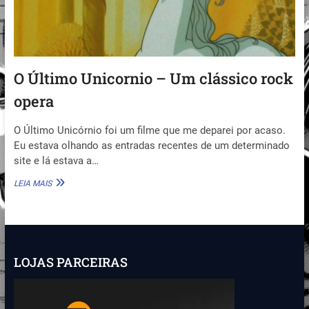
O Último Unicornio – Um clássico rock
opera
O Último Unicórnio foi um filme que me deparei por acaso.
Eu estava olhando as entradas recentes de um determinado
site e lá estava a…
O
LEIA MAIS
ÚLTIMO
UNICORNIO
–
UM
CLÁSSICO
ROCK
LOJAS PARCEIRAS
OPERA