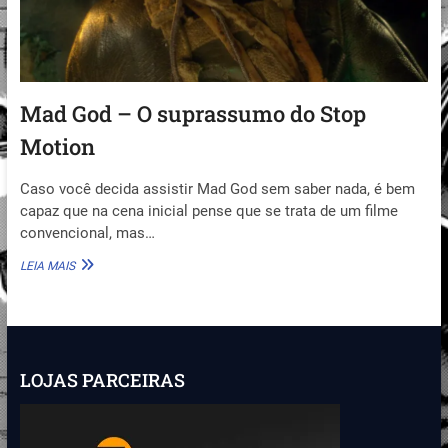
Mad God – O suprassumo do Stop
Motion
Caso você decida assistir Mad God sem saber nada, é bem
capaz que na cena inicial pense que se trata de um filme
convencional, mas…
MAD
LEIA MAIS
GOD
–
O
SUPRASSUMO
DO
STOP
LOJAS PARCEIRAS
MOTION