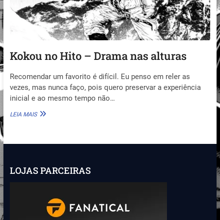
Kokou no Hito – Drama nas alturas
Recomendar um favorito é difícil. Eu penso em reler as
vezes, mas nunca faço, pois quero preservar a experiência
inicial e ao mesmo tempo não…
KOKOU
LEIA MAIS
NO
HITO
–
DRAMA
NAS
ALTURAS
LOJAS PARCEIRAS