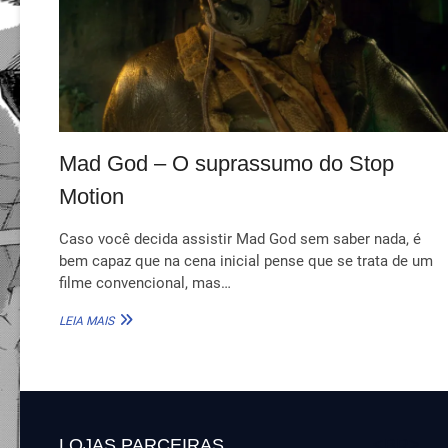
Mad God – O suprassumo do Stop
Motion
Caso você decida assistir Mad God sem saber nada, é
bem capaz que na cena inicial pense que se trata de um
filme convencional, mas…
MAD
LEIA MAIS
GOD
–
O
SUPRASSUMO
DO
STOP
LOJAS PARCEIRAS
<BR>
MOTION