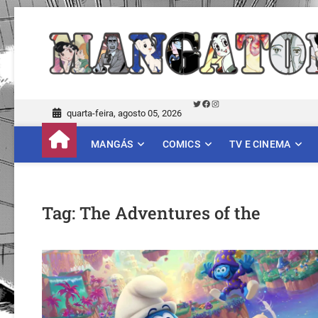
Skip
to
content
Twitter
Facebook
Instagram
quarta-feira, agosto 05, 2026
MANGÁS
COMICS
TV E CINEMA
Tag:
The Adventures of the