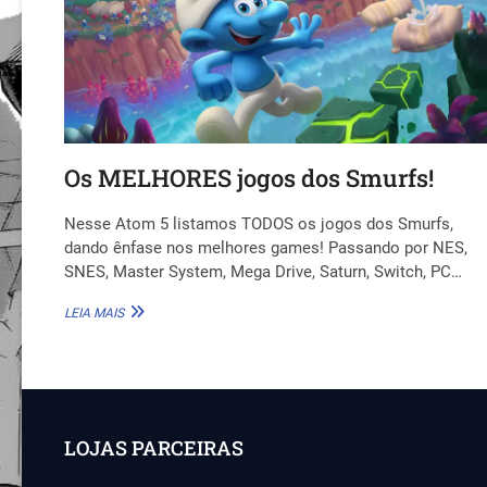
Os MELHORES jogos dos Smurfs!
Nesse Atom 5 listamos TODOS os jogos dos Smurfs,
dando ênfase nos melhores games! Passando por NES,
SNES, Master System, Mega Drive, Saturn, Switch, PC…
OS
LEIA MAIS
MELHORES
JOGOS
DOS
SMURFS!
LOJAS PARCEIRAS
<BR>