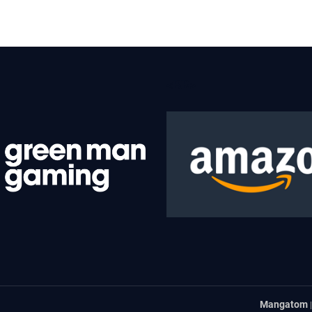
–
GOTY
DE
2022?
<BR>
Mangatom
|