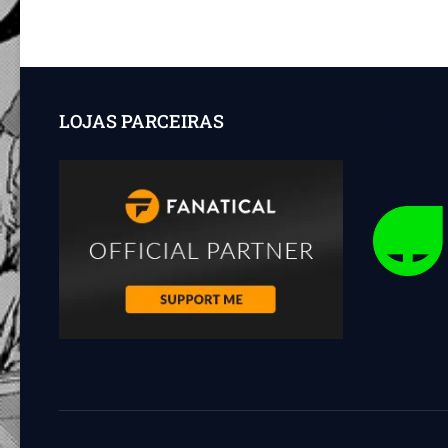
de
PINÓQUIO.
posts
DE
1995
A
2021!
LOJAS PARCEIRAS
<BR>
<BR>