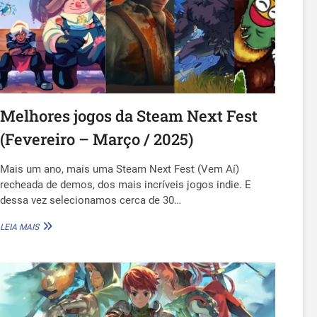
Melhores jogos da Steam Next Fest
(Fevereiro – Março / 2025)
Mais um ano, mais uma Steam Next Fest (Vem Aí)
recheada de demos, dos mais incríveis jogos indie. E
dessa vez selecionamos cerca de 30…
MELHORES
LEIA MAIS
JOGOS
DA
STEAM
NEXT
FEST
(FEVEREIRO
–