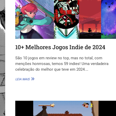
10+ Melhores Jogos Indie de 2024
São 10 jogos em review no top, mas no total, com
menções honrrosas, temos 59 indies! Uma verdadeira
celebração do melhor que teve em 2024.…
10+
LEIA MAIS
MELHORES
JOGOS
INDIE
DE
2024