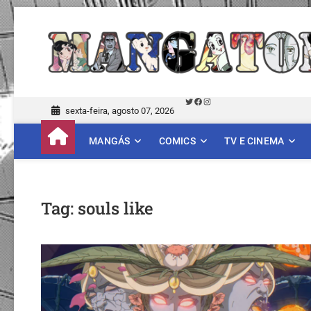
Skip
to
content
Twitter
Facebook
Instagram
sexta-feira, agosto 07, 2026
MANGÁS
COMICS
TV E CINEMA
Tag:
souls like