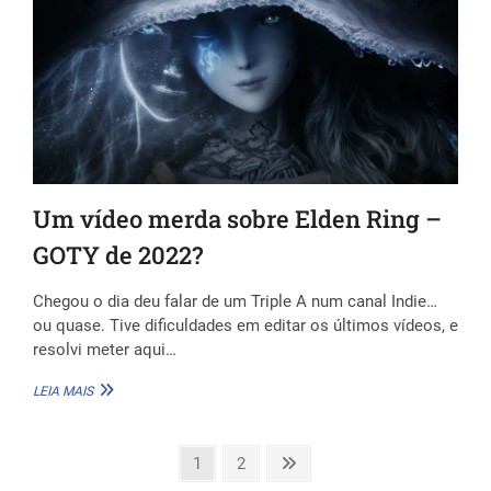
Um vídeo merda sobre Elden Ring –
GOTY de 2022?
Chegou o dia deu falar de um Triple A num canal Indie…
ou quase. Tive dificuldades em editar os últimos vídeos, e
resolvi meter aqui…
UM
LEIA MAIS
VÍDEO
MERDA
SOBRE
Page
Page
Next
1
2
ELDEN
page
RING