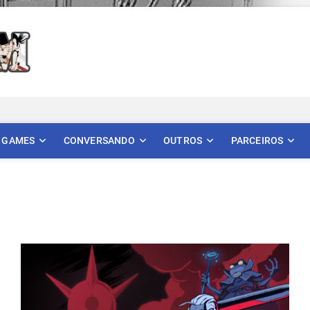
Mangatom
REVIEWS DE MANGÁS, HQS, ANIMES E LIVE ACTION
GAMES
CONVERSANDO
OUTROS
PARCEIROS