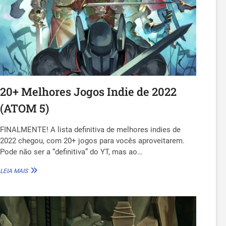
MARÇO
/
2025)
20+ Melhores Jogos Indie de 2022
(ATOM 5)
FINALMENTE! A lista definitiva de melhores indies de
2022 chegou, com 20+ jogos para vocês aproveitarem.
Pode não ser a “definitiva” do YT, mas ao…
20+
LEIA MAIS
MELHORES
JOGOS
INDIE
DE
2022
(ATOM