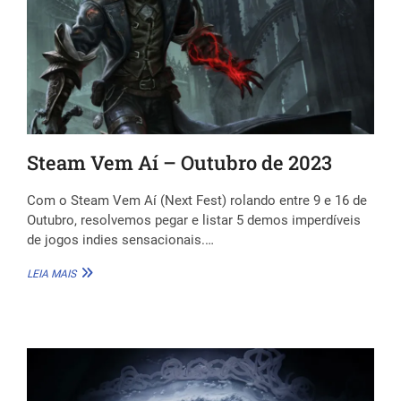
2025)
Steam Vem Aí – Outubro de 2023
Com o Steam Vem Aí (Next Fest) rolando entre 9 e 16 de
Outubro, resolvemos pegar e listar 5 demos imperdíveis
de jogos indies sensacionais.…
STEAM
LEIA MAIS
VEM
AÍ
–
OUTUBRO
DE
2023