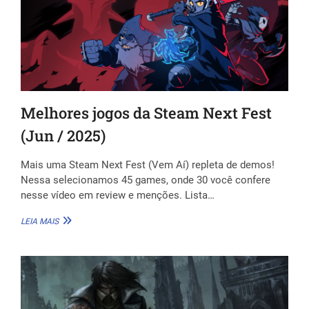
Melhores jogos da Steam Next Fest
(Jun / 2025)
Mais uma Steam Next Fest (Vem Aí) repleta de demos!
Nessa selecionamos 45 games, onde 30 você confere
nesse vídeo em review e menções. Lista…
MELHORES
LEIA MAIS
JOGOS
DA
STEAM
NEXT
FEST
(JUN
/