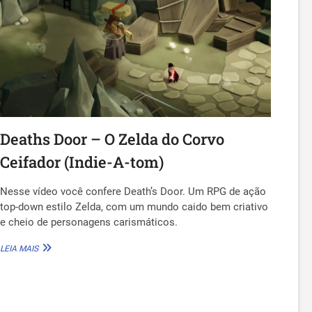
5)
Deaths Door – O Zelda do Corvo
Ceifador (Indie-A-tom)
Nesse vídeo você confere Death’s Door. Um RPG de ação
top-down estilo Zelda, com um mundo caido bem criativo
e cheio de personagens carismáticos.
DEATHS
LEIA MAIS
DOOR
–
O
ZELDA
DO