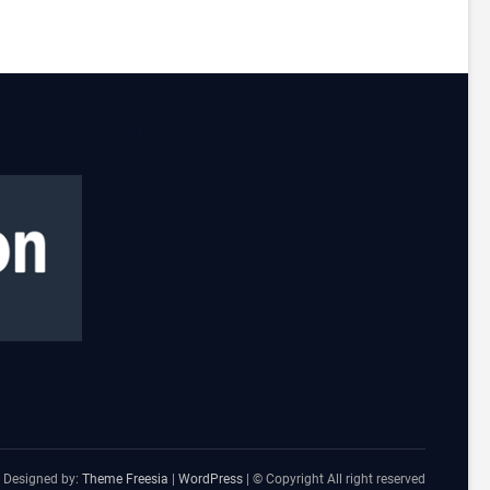
CORVO
CEIFADOR
(INDIE-
A-
TOM)
<BR>
 Designed by:
Theme Freesia
|
WordPress
| © Copyright All right reserved