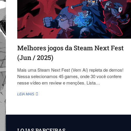
Melhores jogos da Steam Next Fest
(Jun / 2025)
Mais uma Steam Next Fest (Vem Aí) repleta de demos!
Nessa selecionamos 45 games, onde 30 você confere
nesse vídeo em review e menções. Lista…
MELHORES
LEIA MAIS
JOGOS
DA
STEAM
NEXT
FEST
(JUN
LOJAS PARCEIRAS
<BR>
/