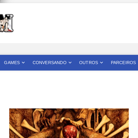
Mangatom
REVIEWS DE MANGÁS, HQS, ANIMES E LIVE ACTION
GAMES
CONVERSANDO
OUTROS
PARCEIROS