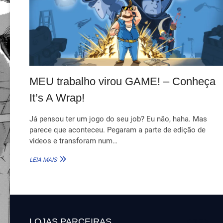
MEU trabalho virou GAME! – Conheça
It’s A Wrap!
Já pensou ter um jogo do seu job? Eu não, haha. Mas
parece que aconteceu. Pegaram a parte de edição de
videos e transforam num…
MEU
LEIA MAIS
TRABALHO
VIROU
GAME!
–
CONHEÇA
IT’S
LOJAS PARCEIRAS
<BR>
A