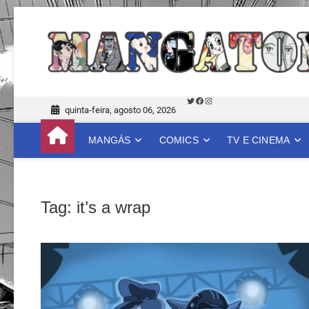
Skip
to
content
Twitter
Facebook
Instagram
quinta-feira, agosto 06, 2026
MANGÁS
COMICS
TV E CINEMA
Tag:
it’s a wrap