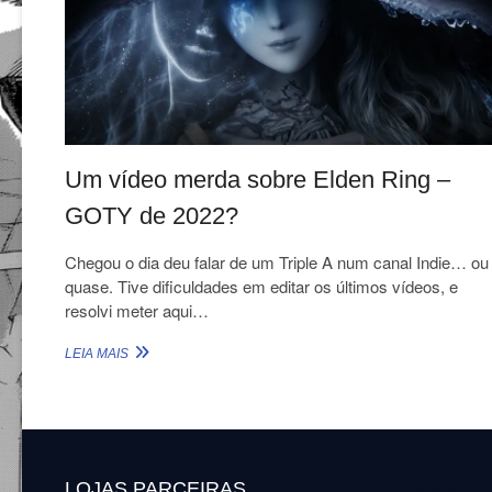
Um vídeo merda sobre Elden Ring –
GOTY de 2022?
Chegou o dia deu falar de um Triple A num canal Indie… ou
quase. Tive dificuldades em editar os últimos vídeos, e
resolvi meter aqui…
UM
LEIA MAIS
VÍDEO
MERDA
SOBRE
ELDEN
RING
–
LOJAS PARCEIRAS
<BR>
GOTY