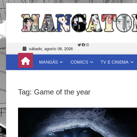
Skip
to
content
Twitter
Facebook
Instagram
sábado, agosto 08, 2026
MANGÁS
COMICS
TV E CINEMA
Tag:
Game of the year