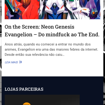
On the Screen: Neon Genesis
Evangelion – Do mindfuck ao The End.
Anos atrás, quando eu comecei a entrar no mundo dos
animes, Evangelion era uma das maiores febres da internet.
Desde então sua relevância não caiu…
ON
LEIA MAIS
THE
SCREEN:
NEON
GENESIS
EVANGELION
–
LOJAS PARCEIRAS
DO
MINDFUCK
AO
THE