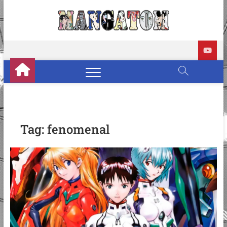
Skip
to
Manga
REVIEWS DE
content
MANGÁS, HQS,
ANIMES E LIVE
ACTION
Tag:
fenomenal