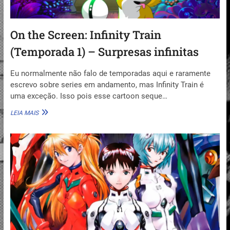
On the Screen: Infinity Train
(Temporada 1) – Surpresas infinitas
Eu normalmente não falo de temporadas aqui e raramente
escrevo sobre series em andamento, mas Infinity Train é
uma exceção. Isso pois esse cartoon seque…
ON
LEIA MAIS
THE
SCREEN:
INFINITY
TRAIN
(TEMPORADA
1)
–
SURPRESAS
INFINITAS