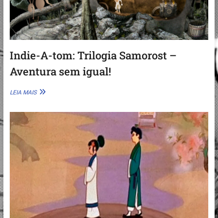
Indie-A-tom: Trilogia Samorost –
Aventura sem igual!
INDIE-
LEIA MAIS
A-
TOM:
TRILOGIA
SAMOROST
–
AVENTURA
SEM
IGUAL!