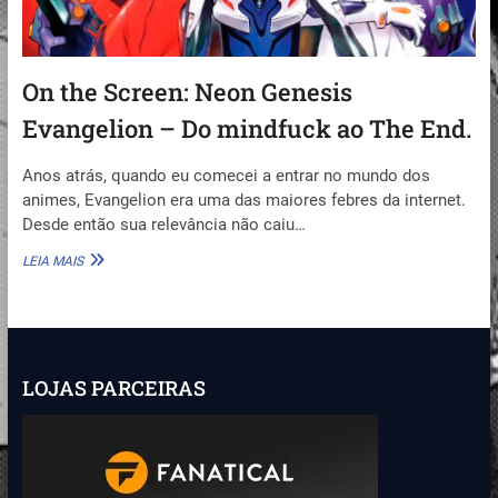
On the Screen: Neon Genesis
Evangelion – Do mindfuck ao The End.
Anos atrás, quando eu comecei a entrar no mundo dos
animes, Evangelion era uma das maiores febres da internet.
Desde então sua relevância não caiu…
ON
LEIA MAIS
THE
SCREEN:
NEON
GENESIS
EVANGELION
–
LOJAS PARCEIRAS
DO
MINDFUCK
AO
THE
END.