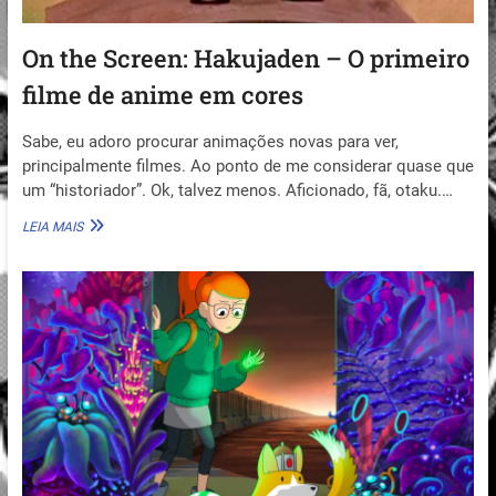
On the Screen: Hakujaden – O primeiro
filme de anime em cores
Sabe, eu adoro procurar animações novas para ver,
principalmente filmes. Ao ponto de me considerar quase que
um “historiador”. Ok, talvez menos. Aficionado, fã, otaku.…
ON
LEIA MAIS
THE
SCREEN:
HAKUJADEN
–
O
PRIMEIRO
FILME
DE
ANIME
EM
CORES