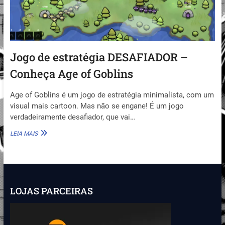
Jogo de estratégia DESAFIADOR –
Conheça Age of Goblins
Age of Goblins é um jogo de estratégia minimalista, com um
visual mais cartoon. Mas não se engane! É um jogo
verdadeiramente desafiador, que vai…
JOGO
LEIA MAIS
DE
ESTRATÉGIA
DESAFIADOR
–
CONHEÇA
AGE
LOJAS PARCEIRAS
OF
GOBLINS