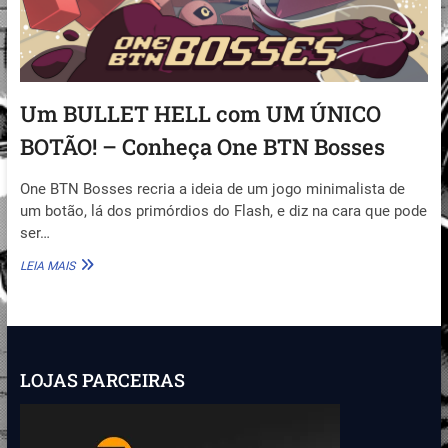
Um BULLET HELL com UM ÚNICO
BOTÃO! – Conheça One BTN Bosses
One BTN Bosses recria a ideia de um jogo minimalista de
um botão, lá dos primórdios do Flash, e diz na cara que pode
ser…
UM
LEIA MAIS
BULLET
HELL
COM
UM
ÚNICO
BOTÃO!
LOJAS PARCEIRAS
–
CONHEÇA
ONE
BTN