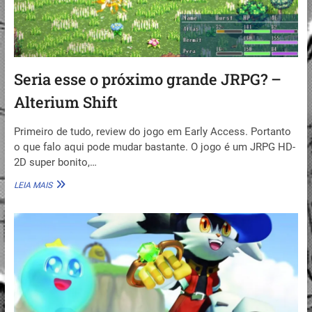
Seria esse o próximo grande JRPG? –
Alterium Shift
Primeiro de tudo, review do jogo em Early Access. Portanto
o que falo aqui pode mudar bastante. O jogo é um JRPG HD-
2D super bonito,…
SERIA
LEIA MAIS
ESSE
O
PRÓXIMO
GRANDE
JRPG?
–
ALTERIUM
SHIFT