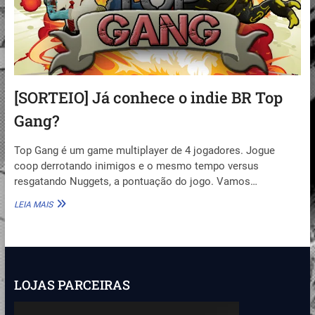
[SORTEIO] Já conhece o indie BR Top
Gang?
Top Gang é um game multiplayer de 4 jogadores. Jogue
coop derrotando inimigos e o mesmo tempo versus
resgatando Nuggets, a pontuação do jogo. Vamos…
[SORTEIO]
LEIA MAIS
JÁ
CONHECE
O
INDIE
BR
TOP
LOJAS PARCEIRAS
GANG?