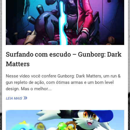
A-
TOM)
Surfando com escudo – Gunborg: Dark
Matters
Nesse vídeo você confere Gunborg: Dark Matters, um run &
gun repleto de ação, com ótimas armas e um bom level
design. Mas o melhor.…
SURFANDO
LEIA MAIS
COM
ESCUDO
–
GUNBORG:
DARK
MATTERS