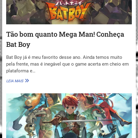
Tão bom quanto Mega Man! Conheça
Bat Boy
Bat Boy já é meu favorito desse ano. Ainda temos muito
pela frente, mas é inegável que o game acerta em cheio em
plataforma e…
TÃO
LEIA MAIS
BOM
QUANTO
MEGA
MAN!
CONHEÇA
BAT
BOY