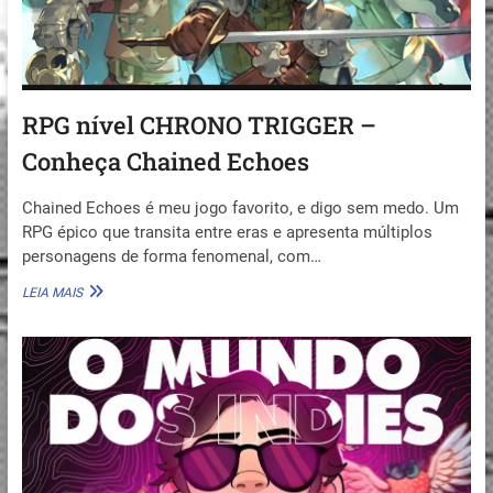
RPG nível CHRONO TRIGGER –
Conheça Chained Echoes
Chained Echoes é meu jogo favorito, e digo sem medo. Um
RPG épico que transita entre eras e apresenta múltiplos
personagens de forma fenomenal, com…
RPG
LEIA MAIS
NÍVEL
CHRONO
TRIGGER
–
CONHEÇA
CHAINED
ECHOES