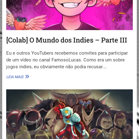
[Colab] O Mundo dos Indies – Parte III
Eu e outros YouTubers recebemos convites para participar
de um vídeo no canal FamosoLucas. Como era um sobre
jogos indies, eu obviamente não podia recusar.…
[COLAB]
LEIA MAIS
O
MUNDO
DOS
INDIES
–
PARTE
III