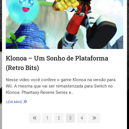
Klonoa – Um Sonho de Plataforma
(Retro Bits)
Nesse vídeo você confere o game Klonoa na versão para
Wii. A mesma que vai ser remasterizada para Switch no
Klonoa: Phantasy Reverie Series e…
KLONOA
LEIA MAIS
–
UM
Paginação
SONHO
Previous
Page
Page
Page
Page
Next
1
2
3
4
DE
page
page
de
PLATAFORMA