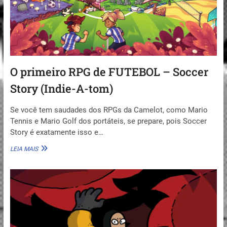
O primeiro RPG de FUTEBOL – Soccer
Story (Indie-A-tom)
Se você tem saudades dos RPGs da Camelot, como Mario
Tennis e Mario Golf dos portáteis, se prepare, pois Soccer
Story é exatamente isso e…
O
LEIA MAIS
PRIMEIRO
RPG
DE
FUTEBOL
–
SOCCER
STORY
(INDIE-