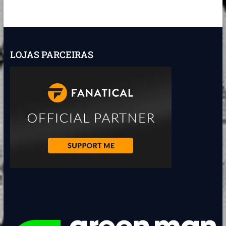
(RETRO
posts
BITS)
LOJAS PARCEIRAS
<BR>
<BR>