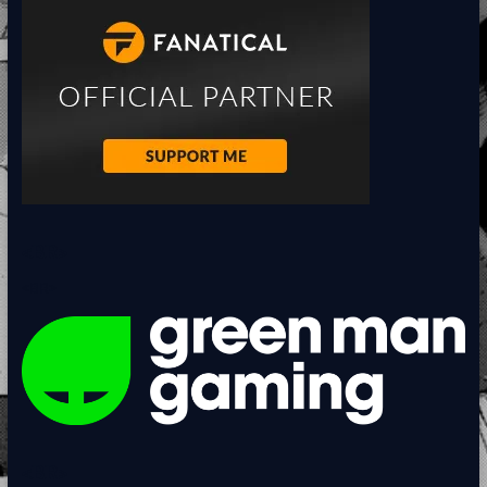
LEMBRA
GHIBLI
<BR>
<BR>
<BR>