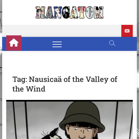
Skip
to
Manga
REVIEWS DE
content
MANGÁS, HQS,
ANIMES E LIVE
ACTION
Tag:
Nausicaä of the Valley of
the Wind