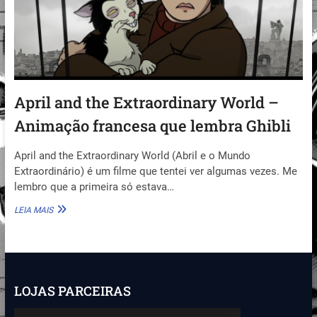
April and the Extraordinary World –
Animação francesa que lembra Ghibli
April and the Extraordinary World (Abril e o Mundo
Extraordinário) é um filme que tentei ver algumas vezes. Me
lembro que a primeira só estava…
APRIL
LEIA MAIS
AND
THE
EXTRAORDINARY
WORLD
–
ANIMAÇÃO
LOJAS PARCEIRAS
FRANCESA
QUE