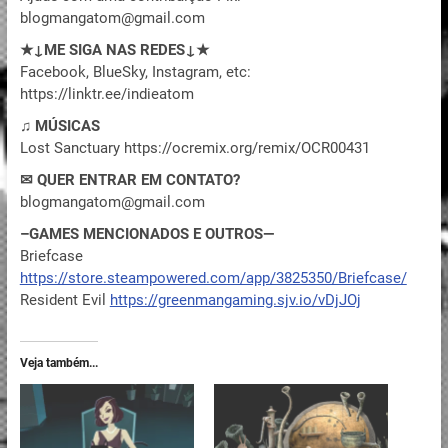
blogmangatom@gmail.com
★↓ME SIGA NAS REDES↓★
Facebook, BlueSky, Instagram, etc:
https://linktr.ee/indieatom
♫ MÚSICAS
Lost Sanctuary https://ocremix.org/remix/OCR00431
✉ QUER ENTRAR EM CONTATO?
blogmangatom@gmail.com
–GAMES MENCIONADOS E OUTROS—
Briefcase
https://store.steampowered.com/app/3825350/Briefcase/
Resident Evil
https://greenmangaming.sjv.io/vDjJOj
Veja também...