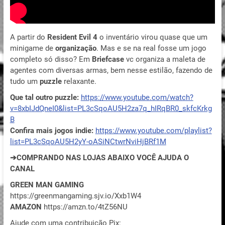
A partir do
Resident Evil 4
o inventário virou quase que um
minigame de
organização
. Mas e se na real fosse um jogo
completo só disso? Em
Briefcase
vc organiza a maleta de
agentes com diversas armas, bem nesse estilão, fazendo de
tudo um
puzzle
relaxante.
Que tal outro puzzle:
https://www.youtube.com/watch?
v=8xbIJdQneI0&list=PL3cSqoAU5H2za7q_hIRqBR0_skfcKrkg
B
Confira mais jogos indie:
https://www.youtube.com/playlist?
list=PL3cSqoAU5H2yY-oASiNCtwrNviHjBRf1M
➔COMPRANDO NAS LOJAS ABAIXO VOCÊ AJUDA O
CANAL
GREEN MAN GAMING
https://greenmangaming.sjv.io/Xxb1W4
AMAZON
https://amzn.to/4tZ56NU
Ajude com uma contribuição Pix: