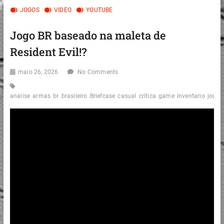
JOGOS
VIDEO
YOUTUBE
Jogo BR baseado na maleta de
Resident Evil!?
maio 26, 2026
No Comments
analise
armas
br
brasileiro
Briefcase
casual
critica
game
inventario
jogo